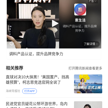
广告
了解详情
调料产品认证，提升品牌竞争力
相关推荐
打开腾讯新闻查看更多
直球对决10大抹黑！“美国置产、挡高
雄预算”，柯志恩竞选官网全说了
海峡导报社
打开APP
民进党官员疑花公帑环游世界，岛内