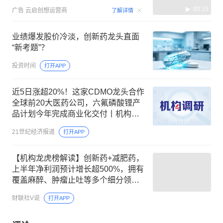
00:15
广告
云启创想运营商
了解详情
业绩爆发股价冷淡，创新药龙头直面
“新考题”？
投资时间
打开APP
近5日涨超20%！这家CDMO龙头合作
全球前20大医药公司，六氟磷酸锂产
品计划今年完成商业化交付丨机构调
研
21世纪经济报道
打开APP
【机构龙虎榜解读】创新药+减肥药，
上半年净利润预计增长超500%，拥有
覆盖麻醉、肿瘤止吐等多个细分领域
的产品布局，已有环泊酚注射液等4款
财联社V说
打开APP
1类新药获批上市，机构大额净买入这
家公司