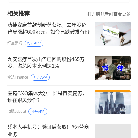
相关推荐
打开腾讯新闻查看更多
药捷安康首款创新药获批，去年股价
曾暴涨超600港元，如今已跌破发行价
红星新闻
打开APP
九安医疗首次出售已回购股份465万
股，占总股本比例达1%
雷达Finance
打开APP
医药CXO集体大涨：谁是真实复苏，
谁在跟风炒作？
动脉vcbeat
打开APP
凭本人手机号：验证后获取！#运营商
业务