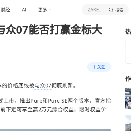
财经
AI
更多
ZAKER财经
搜索
 与众07能否打赢金标大
热
关注
作
轿车的价格底线被
与众07
彻底刷新。
上市，推出Pure和Pure SE两个版本，官方指
月1日前下定可享至高2万元综合权益，限时权益价