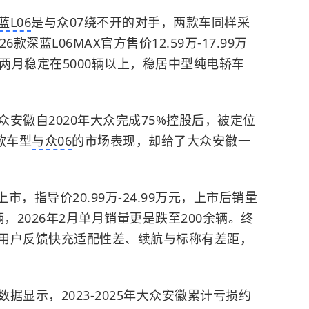
蓝L06
是与众07绕不开的对手，两款车同样采
深蓝L06MAX官方售价12.59万-17.99万
连续两月稳定在5000辆以上，稳居中型纯电轿车
安徽自2020年大众完成75%控股后，被定位
款车型
与众06
的市场表现，却给了大众安徽一
上市，指导价20.99万-24.99万元，上市后销量
辆，2026年2月单月销量更是跌至200余辆。终
用户反馈快充适配性差、续航与标称有差距，
显示，2023-2025年大众安徽累计亏损约