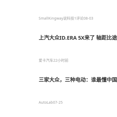
SmallKingway说科技
1评论
08-03
上汽大众ID.ERA 5X来了 轴距比途
爱卡汽车
22小时前
三家大众，三种电动：谁最懂中国
AutoLab
07-25