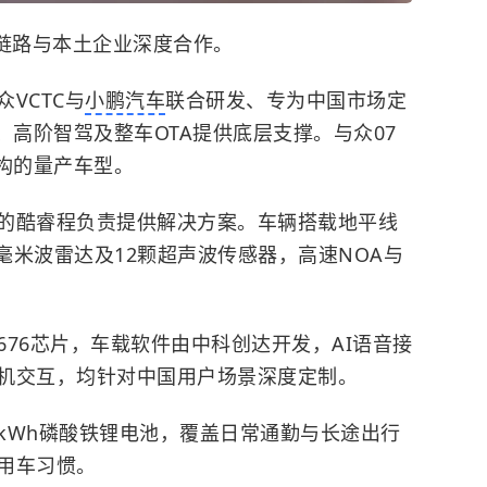
全链路与本土企业深度合作。
VCTC与
小鹏汽车
联合研发、专为中国市场定
、高阶智驾及整车OTA提供底层支撑。与众07
构的量产车型。
的酷睿程负责提供解决方案。车辆搭载地平线
颗毫米波雷达及12颗超声波传感器，高速NOA与
676芯片，车载软件由中科创达开发，AI语音接
机交互，均针对中国用户场景深度定制。
9kWh磷酸铁锂电池，覆盖日常通勤与长途出行
用车习惯。