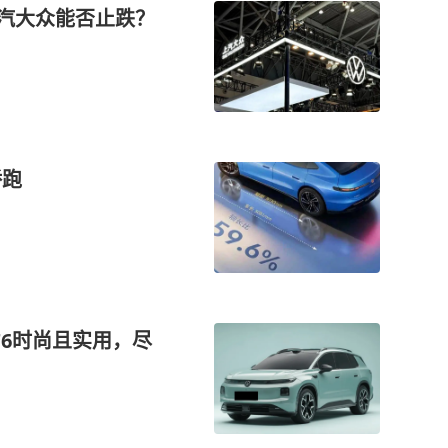
棒上汽大众能否止跌？
轿跑
 T6时尚且实用，尽