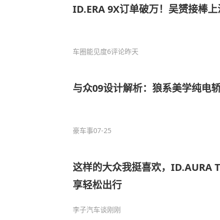
ID.ERA 9X订单破万！吴赟接
车圈能见度
6评论
昨天
与众09设计解析：狼系美学纯电
豪车事
07-25
这样的大众我挺喜欢，ID.AURA
享轻松出行
李子汽车谈
刚刚