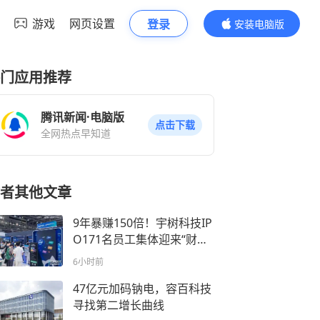
游戏
网页设置
登录
安装电脑版
内容更精彩
门应用推荐
腾讯新闻·电脑版
点击下载
全网热点早知道
者其他文章
9年暴赚150倍！宇树科技IP
O171名员工集体迎来“财富
兑现日”
6小时前
47亿元加码钠电，容百科技
寻找第二增长曲线