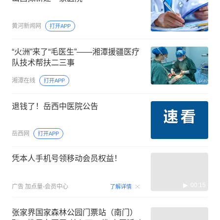
黄河新闻网
打开APP
“火洲”来了“毛医生”——湘潭援疆医疗
队技术帮扶二三事
湘潭在线
打开APP
退钱了！岳西中医院公告
岳西网
打开APP
凭本人手机号领移动会员权益！
00:15
广告
加点量-会员中心
了解详情
张家界国家森林公园门票站（南门）