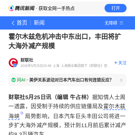
· 获取全网一手热点
打开
首页
新闻
无障碍
霍尔木兹危机冲击中东出口，丰田将扩
大海外减产规模
财联社
关注
2026年5月25日20:48
上海
上海报业集团旗下《财联社》官方
账号
问AI
·
美伊关系波动对日本汽车出口有何连锁反应？
财联社5月25日讯（编辑 牛占林）
据知情人士周
一透露，因受制于持续的供应链僵局及
霍尔木兹
海峡
局势影响，日本汽车巨头丰田公司将进一
步扩大海外减产规模，预计到11月前后累计减产
约8.3万辆汽车。