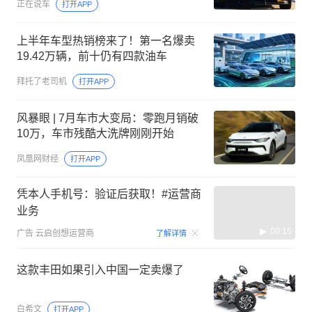
正在说车
打开APP
上半年车型热销榜来了！第一名爆卖
19.42万辆，前十仍有四款油车
拜托了老司机
打开APP
风暴眼 | 7月车市大变局：零跑月销破
10万，车市残酷大洗牌刚刚开始
凤凰网财经
打开APP
凭本人手机号：验证后获取！#运营商
业务
00:15
广告
云启创想运营商
了解详情
这款丰田如果引入中国一定卖爆了
白希文
打开APP