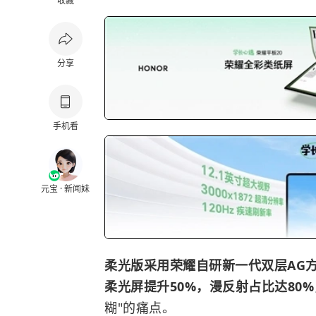
收藏
分享
手机看
元宝 · 新闻妹
柔光版采用荣耀自研新一代双层AG
柔光屏提升50%，漫反射占比达80
糊"的痛点。