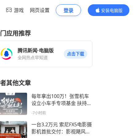
游戏
网页设置
登录
安装电脑版
内容更精彩
门应用推荐
腾讯新闻·电脑版
点击下载
全网热点早知道
者其他文章
每年拿出100万！张雪机车
设立小车手专项基金 扶持11
至16岁中国籍青少年车手
-7小时前
一台3.2万元 索尼FX5电影摄
影机首批交付：影视飓风买