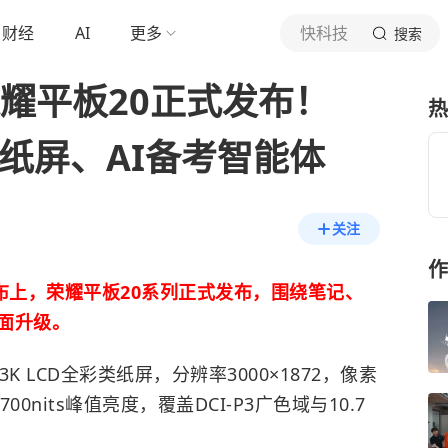
财经
AI
更多
快科技
搜索
荣耀平板20正式发布！
热
类纸屏、AI备考智能体
关注
作
布上，荣耀平板20系列正式发布，围绕笔记、
面升级。
K LCD全彩类纸屏，分辨率3000×1872，像素
00nits峰值亮度，覆盖DCI-P3广色域与10.7