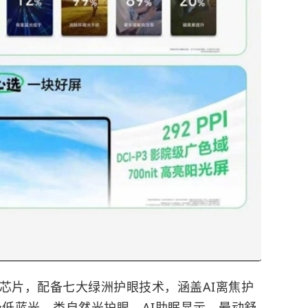
芯片，配备七大绿洲护眼技术，涵盖AI离焦护
级低蓝光、类自然光护眼、AI助眠显示、晕动舒