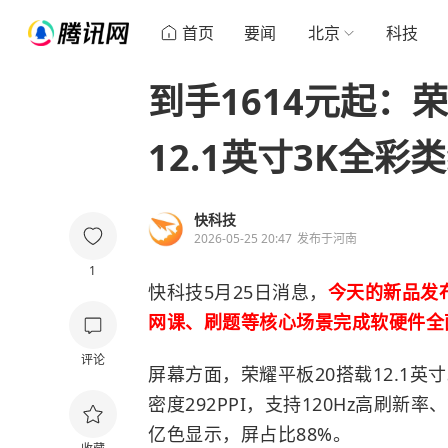
首页
要闻
北京
科技
到手1614元起：
12.1英寸3K全彩
快科技
2026-05-25 20:47
发布于
河南
1
快科技5月25日消息，
今天的新品发
网课、刷题等核心场景完成软硬件全
评论
屏幕方面，荣耀平板20搭载12.1英寸3
密度292PPI，支持120Hz高刷新率、7
亿色显示，屏占比88%。