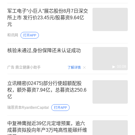
军工电子“小巨人”展芯股份8月7日深交
所上市 发行价23.45元/股募资9.64亿
元
和讯网
打开APP
核验未通过,身份保障还未认证成功
00:08
广告
鼎立健康小助手
了解详情
立讯精密(02475)部分行使超额配股
权，额外募资7.94亿，总募资达250.6
亿
瑞恩资本RyanBenCapital
打开APP
中复神鹰抛近39亿元定增预案，逾六
成募资拟投向年产3万吨高性能碳纤维