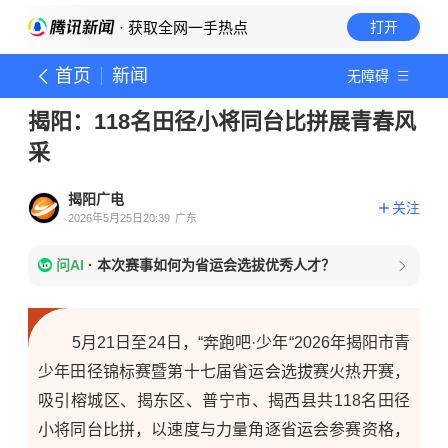
· 获取全网一手热点
打开
首页
新闻
无障碍
揭阳：118名田径小将同台比拼展青春风
采
揭阳广电
关注
2026年5月25日20:39
广东
问AI
·
本次赛事如何为省运会选拔优秀人才？
5月21日至24日，“奔跑吧·
少年“2026年揭阳市青
少年田径锦标赛暨第十七届省运会选拔赛火热开赛，
吸引榕城区、揭东区、普宁市、揭西县共118名田径
小将同台比拼，以速度与力量角逐省运会参赛资格，