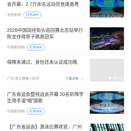
会开幕，2.7万余名运动员竞逐南粤
深视新闻
打开APP
2026中国田径街头巡回赛北京站举行
陈龙夺得男子跳高冠军
中国新闻网
打开APP
保障未通过，身份还未认证成功哦
00:06
广告
鼎立健康小助手
了解详情
广东省运会暨残运会开幕 30名听障学
生用手语“唱”国歌
中国新闻网
打开APP
【广东省运会】游泳比赛收官，广州