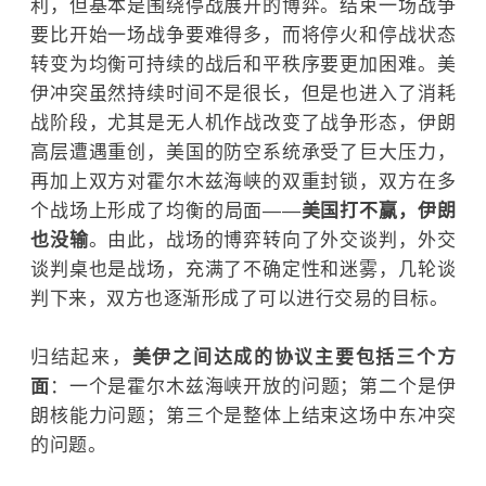
利，但基本是围绕停战展开的博弈。结束一场战争
要比开始一场战争要难得多，而将停火和停战状态
转变为均衡可持续的战后和平秩序要更加困难。美
伊冲突虽然持续时间不是很长，但是也进入了消耗
战阶段，尤其是无人机作战改变了战争形态，伊朗
高层遭遇重创，美国的防空系统承受了巨大压力，
再加上双方对霍尔木兹海峡的双重封锁，双方在多
个战场上形成了均衡的局面——
美国打不赢，伊朗
也没输
。由此，战场的博弈转向了外交谈判，外交
谈判桌也是战场，充满了不确定性和迷雾，几轮谈
判下来，双方也逐渐形成了可以进行交易的目标。
归结起来，
美伊之间达成的协议主要包括三个方
面
：一个是
霍尔木兹海峡
开放的问题；第二个是伊
朗核能力问题；第三个是整体上结束这场中东冲突
的问题。