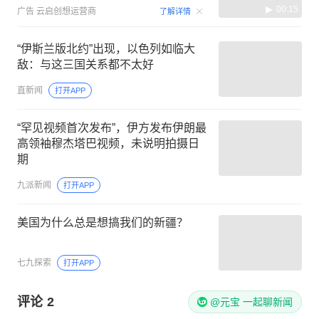
00:15
广告
云启创想运营商
了解详情
“伊斯兰版北约”出现，以色列如临大
敌：与这三国关系都不太好
直新闻
打开APP
“罕见视频首次发布”，伊方发布伊朗最
高领袖穆杰塔巴视频，未说明拍摄日
期
九派新闻
打开APP
美国为什么总是想搞我们的新疆？
七九探索
打开APP
评论
2
@元宝 一起聊新闻