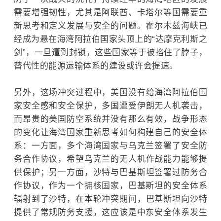
需要增强韧性，尤其是阿联酋、卡塔尔等国需要重
新思考和定义发展与安全的问题。霍尔木兹海峡已
经成为悬在
海湾阿拉伯国家
头顶上的“达摩克利斯之
剑”，一旦遭到封锁，这些国家等于被掐住了脖子，
替代性的能源运输体系的建设或许会提速。
另外，这
场冲突过程中，美国没有给
海湾阿拉伯国
家
安全感和安全保护，多国遭受伊朗无人机袭击，
而昂贵的美国防空系统并没有那么有效，战争形态
的变化让海湾国家重新思考如何构建自己的安全体
系：一方面，多个海湾国家与乌克兰签署了安全防
务合作协
议，希望乌克兰的无人机作战能力能够提
供保护；另一方面，沙特与
巴基斯坦
签署过防务合
作协议，作为一个拥核国家，巴基斯坦的安全体系
辐射到了
沙特，在本轮冲突期间，巴基斯坦向沙特
提供了常规防务支援，这应该是中东安全体系发生