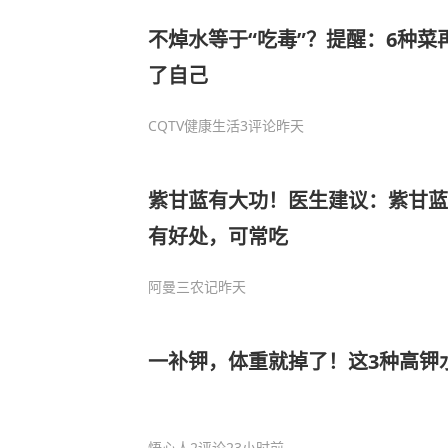
不焯水等于“吃毒”？提醒：6种
了自己
CQTV健康生活
3评论
昨天
紫甘蓝有大功！医生建议：紫甘蓝
有好处，可常吃
阿曼三农记
昨天
一补钾，体重就掉了！这3种高钾
悟心人
2评论
23小时前