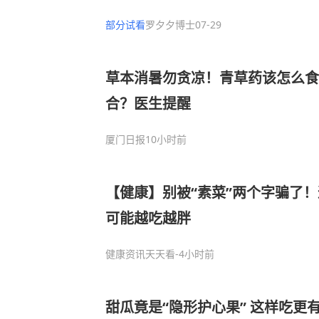
部分试看
罗夕夕博士
07-29
草本消暑勿贪凉！青草药该怎么
合？医生提醒
厦门日报
10小时前
【健康】别被“素菜”两个字骗了
可能越吃越胖
健康资讯天天看
-4小时前
甜瓜竟是“隐形护心果” 这样吃更