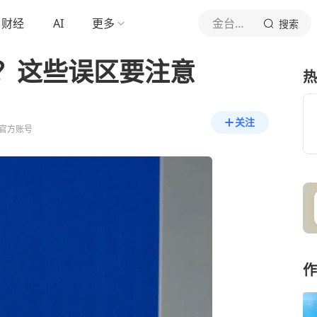
财经
AI
更多
金台资讯
搜索
？这些误区要注意
热
关注
官方账号
作