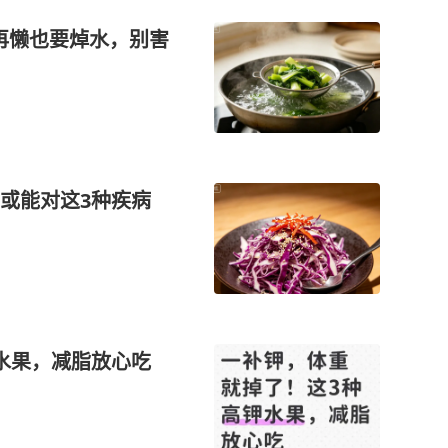
菜再懒也要焯水，别害
或能对这3种疾病
水果，减脂放心吃