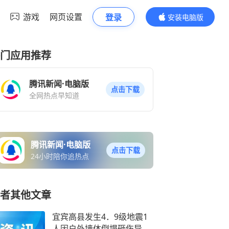
游戏
网页设置
登录
安装电脑版
内容更精彩
门应用推荐
腾讯新闻·电脑版
点击下载
全网热点早知道
腾讯新闻·电脑版
点击下载
24小时陪你追热点
者其他文章
宜宾高县发生4．9级地震1
人因户外墙体倒塌砸伤导致