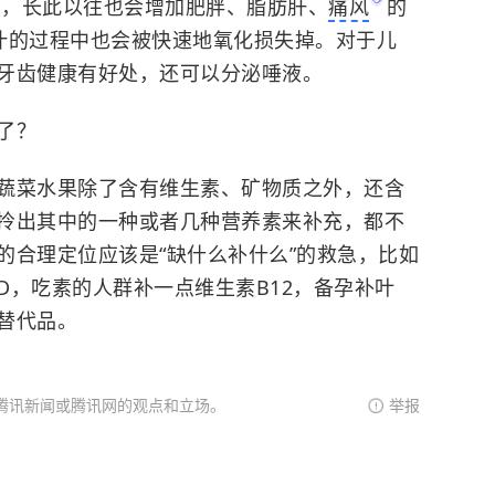
少，长此以往也会增加肥胖、
脂肪肝
、
痛风
的
汁的过程中也会被快速地氧化损失掉。对于儿
牙齿健康有好处，还可以分泌唾液。
了？
蔬菜水果除了含有维生素、矿物质之外，还含
拎出其中的一种或者几种营养素来补充，都不
的合理定位应该是“缺什么补什么”的救急，比如
D，吃素的人群补一点
维生素B12
，备孕补叶
替代品。
腾讯新闻或腾讯网的观点和立场。
举报