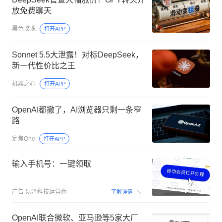
放免费聊天
黑色玫瑰
打开APP
Sonnet 5.5大泄露！对标DeepSeek，
新一代性价比之王
机器之心
打开APP
OpenAI都撤了，AI浏览器只剩一条窄
路
定焦One
打开APP
输入手机号：一键领取
00:15
广告
易泽科技运营商
了解详情
OpenAI联合微软、亚马逊等5家大厂