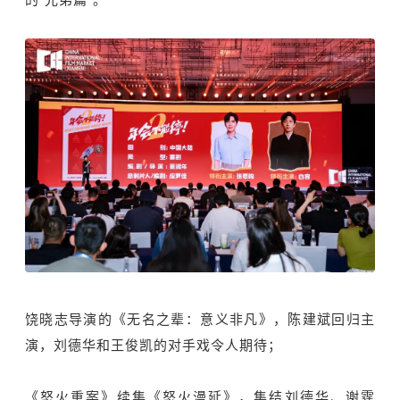
饶晓志导演的《无名之辈：意义非凡》，陈建斌回归主
演，刘德华和王俊凯的对手戏令人期待；
《怒火重案》续集《怒火漫延》，集结刘德华、谢霆