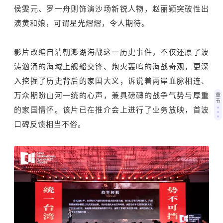
侯雯元、罗一舟则饰演沙场新锐人物，赵丽颖突破性出
演黄和娘，可谓星光熠熠，令人期待。
影片改编自清朝澎湖海战这一历史事件，不仅还原了波
涛汹涌的海域上舰船交锋、炮火轰鸣的海战奇观，更深
入挖掘了历史背后的家国大义，诉说着两岸血脉相连、
万众期盼山河一统的心声，兼具磅礴的战争气势与厚重
章
节
的家国情怀。该片已在推介会上进行了业务放映，首波
口碑反馈相当不俗。