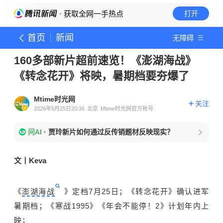
· 获取全网一手热点
打开
首页
新闻
无障碍
160多部新片超前速览！《澎湖海战》
《转念花开》将映，暑期档要夯爆了
Mtime时光网
关注
2026年5月25日20:36
北京
Mtime时光网官方账号
问AI
·
贾玲新片如何通过反传销题材反映现实？
文丨Keva
《
澎湖海战
》定档7月25日；《转念花开》确认进军
暑期档；《寒战1995》《年会不能停！2》计划年内上
映；