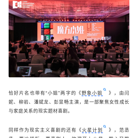
恰好片名也带有“小姐”两字的《
野象小姐
》，由闫
妮、柳岩、潘斌龙、彭昱畅主演，是一部聚焦女性成长
与家庭关系的现实题材喜剧。
同样作为现实主义喜剧的还有《
火星计划
》，范丞