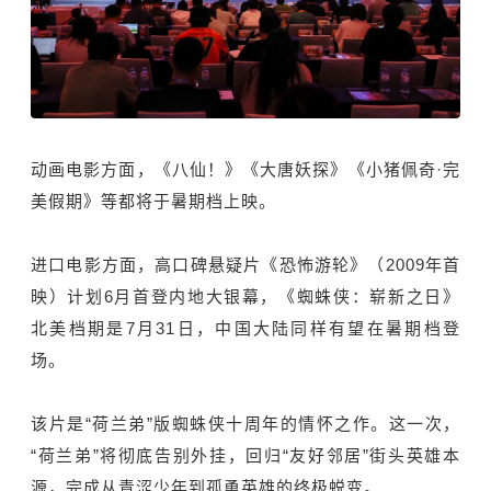
动画电影方面，《八仙！》《大唐妖探》《小猪佩奇·完
美假期》等都将于暑期档上映。
进口电影方面，高口碑悬疑片《恐怖游轮》（2009年首
映）计划6月首登内地大银幕，《蜘蛛侠：崭新之日》
北美档期是7月31日，中国大陆同样有望在暑期档登
场。
该片是“荷兰弟”版蜘蛛侠十周年的情怀之作。这一次，
“荷兰弟”将彻底告别外挂，回归“友好邻居”街头英雄本
源，完成从青涩少年到孤勇英雄的终极蜕变。