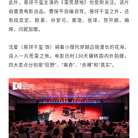
此外，易烊千玺主演的《蛮荒禁地》也受到关注。该片
由儒意电影出品，曹保平自编自导。易烊千玺之外，还
有段奕宏、欧豪、孙安可、黄渤、张译、贺开朗、梅
婷、闫妮加盟。
沈星（易烊千玺 饰）骑着小摩托穿越边境漫长的花海，
误入一片荒蛮之地。电影历时130天辗转国内外拍摄，
四大卖点分别是“狂野”、“离奇”、“赤裸”和“真实”。