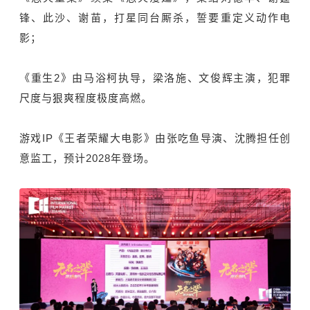
锋、此沙、谢苗，打星同台厮杀，誓要重定义动作电
影；
《重生2》由马浴柯执导，梁洛施、文俊辉主演，犯罪
尺度与狠爽程度极度高燃。
游戏IP《王者荣耀大电影》由张吃鱼导演、沈腾担任创
意
监工
，预计2028年登场。