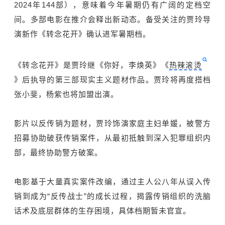
2024年144部），意味着今年暑期仍有广阔的定档空
间。多部电影在推介会释出新动态。备受关注的贾玲导
演新作《转念花开》确认进军暑期档。
《转念花开》是贾玲继《你好，李焕英》《
热辣滚烫
》后执导的第三部现实主义题材作品。贾玲将再度搭档
张小斐，杨紫也将加盟出演。
影片以反传销为题材，贾玲饰演家庭主妇单媛，被警方
招募协助破获传销案件，从最初抵触到深入犯罪组织内
部，最终协助警方破案。
电影基于大量真实案件改编，通过主人公八年从误入传
销到成为“反传战士”的成长过程，揭露传销组织的洗脑
话术及底层群体的生存困境，具体档期暂未官宣。