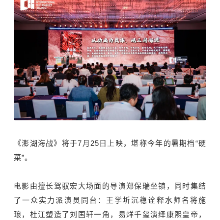
《澎湖海战》将于7月25日上映，堪称今年的暑期档“硬
菜”。
电影由擅长驾驭宏大场面的导演郑保瑞坐镇，同时集结
了一众实力派演员同台：王学圻沉稳诠释水师名将施
琅，杜江塑造了刘国轩一角，易烊千玺演绎康熙皇帝，