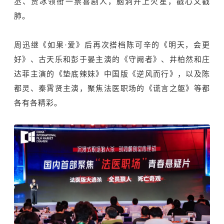
丞、贾冰领衔一票喜剧人，脑洞开上火星，戳心又戳
肺。
周迅继《如果·爱》后再次搭档陈可辛的《明天，会更
好》、古天乐和彭于晏主演的《守阙者》、井柏然和庄
达菲主演的《垫底辣妹》中国版《逆风而行》，以及陈
都灵、秦霄贤主演，聚焦法医职场的《谎言之躯》等都
各有各精彩。