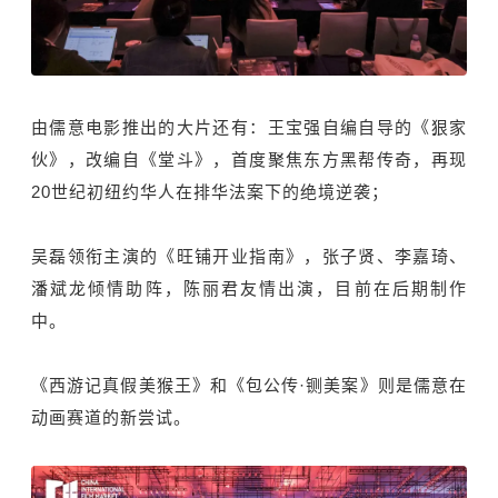
由儒意电影推出的大片还有：王宝强自编自导的《狠家
伙》，改编自《堂斗》，首度聚焦东方黑帮传奇，再现
20世纪初纽约华人在排华法案下的绝境逆袭；
吴磊领衔主演的《旺铺开业指南》，张子贤、李嘉琦、
潘斌龙倾情助阵，陈丽君友情出演，目前在后期制作
中。
《西游记真假美猴王》和《包公传·铡美案》则是儒意在
动画赛道的新尝试。