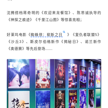
沈腾搭档蒋奇明的《欢迎来龙餐馆》、陈思诚执导的
《神探之痕迹》《千里江山图》等惊喜亮相；
好莱坞电影《
蜘蛛侠：崭新之日
》《复仇者联盟5》
《沙丘3》、斯皮尔伯格新作《揭秘日》、诺兰新作
《奥德赛》等先后登场......