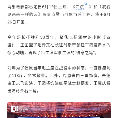
两部电影都已定档6月19日上映；《
四渡
》和《我看
见两朵一样的云》负责点燃当月影市后半程，将于6月
26日开画。
今年是长征胜利90周年，聚焦长征题材的电影《四
渡》，正回望了毛泽东在长征时期带领红军四渡赤水的
惊心动魄，再现了毛主席军事生涯的“得意之笔”。
刘烨为了还原当年毛主席在战役中的状态，一度暴瘦到
了113斤，非常敬业。此外，周恩来由王雷饰演，朱德
由王志飞饰演，于适将饰演红军战士赵德发，王耀庆将
出演蒋介石一角。