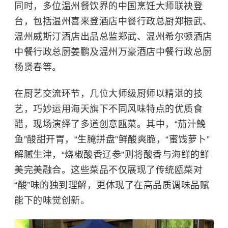
同时，多位温州餐饮界的中国烹饪大师联袂登
台，包括温州喜来登酒店中餐行政总厨郑振武、
温州威斯汀酒店出品总监郑武、温州希尔顿酒店
中餐行政总厨
姜鹏
及温州万豪酒店中餐行政总厨
杨贤春等。
在厨艺交流环节，几位大师级厨师以精湛的技
艺，巧妙运用海天旗下不同风味特点的优质食
醋，现场演绎了多道创意瓯菜。其中，“茄汁鮸
鱼”酸甜开胃，“生腌拼盘”鲜酸爽脆，“蜜饯萝卜”
解腻生津，“烧椒酸香辽参”则将酸香与海鲜的鲜
美完美融合。这些菜品不仅展现了传统瓯菜对
“酸”味的独到理解，更体现了在高品质调味品赋
能下的味觉创新。