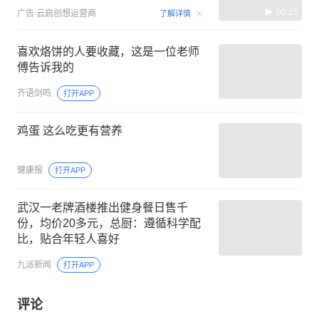
00:15
广告
云启创想运营商
了解详情
喜欢烙饼的人要收藏，这是一位老师
傅告诉我的
齐语剑鸣
打开APP
鸡蛋 这么吃更有营养
健康报
打开APP
武汉一老牌酒楼推出健身餐日售千
份，均价20多元，总厨：遵循科学配
比，贴合年轻人喜好
九派新闻
打开APP
评论