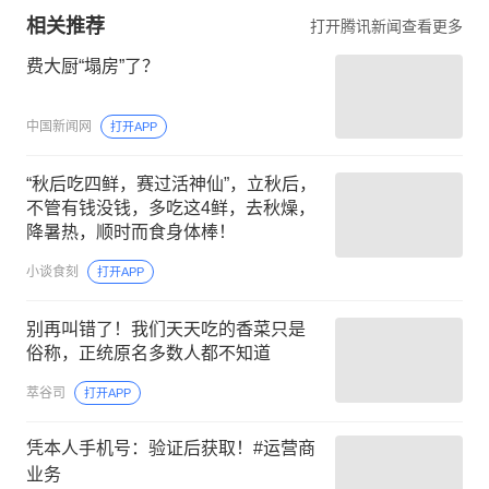
相关推荐
打开腾讯新闻查看更多
费大厨“塌房”了？
中国新闻网
打开APP
“秋后吃四鲜，赛过活神仙”，立秋后，
不管有钱没钱，多吃这4鲜，去秋燥，
降暑热，顺时而食身体棒！
小谈食刻
打开APP
别再叫错了！我们天天吃的香菜只是
俗称，正统原名多数人都不知道
萃谷司
打开APP
凭本人手机号：验证后获取！#运营商
业务