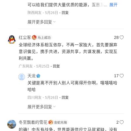
...
展开
可以给我们提供大量优质的能源，互惠互利。不
要动不动夹杂那么多意识形态的东西，两国民间
陕西网友
5月26日
回复
这种情绪还是很多，但格局大一些的应该看的更
展开更多回复
远，目前中国周边还有哪个邻居像俄罗斯一样这
么稳定，和我们互惠互利合作共赢的。
红尘客
28
全球经济体系相互依存，不再一家独大，首先要摒弃
意识偏见，携手共进，资源共享，共谋发展，实现互
利共赢。
广东网友
5月25日
回复
天龙
17
关键是离不开别人别人可离得开你啊，嘻嘻嘻哈
哈哈
四川网友
5月26日
回复
展开更多回复
冬至飘着的雪花
2
的确！中东有战争，世界能源供应立马就紧缺，没有