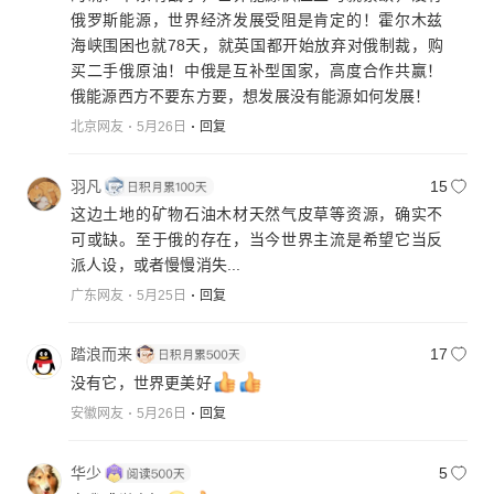
俄罗斯能源，世界经济发展受阻是肯定的！霍尔木兹
海峡围困也就78天，就英国都开始放弃对俄制裁，购
买二手俄原油！中俄是互补型国家，高度合作共赢！
俄能源西方不要东方要，想发展没有能源如何发展！
北京网友
5月26日
回复
羽凡
15
这边土地的矿物石油木材天然气皮草等资源，确实不
可或缺。至于俄的存在，当今世界主流是希望它当反
派人设，或者慢慢消失...
广东网友
5月25日
回复
踏浪而来
17
没有它，世界更美好
安徽网友
5月26日
回复
华少
5