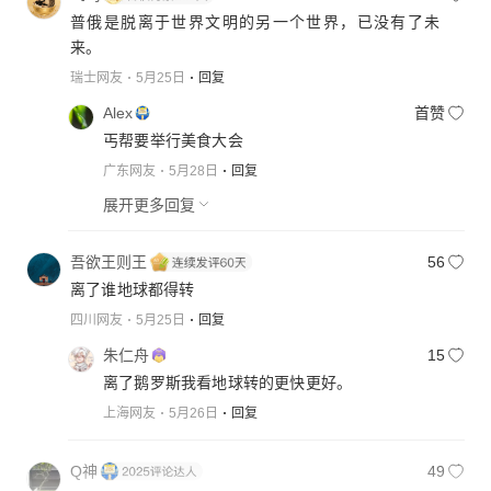
普俄是脱离于世界文明的另一个世界，已没有了未
来。
瑞士网友
5月25日
回复
Alex
首赞
丐帮要举行美食大会
广东网友
5月28日
回复
展开更多回复
吾欲王则王
56
离了谁地球都得转
四川网友
5月25日
回复
朱仁舟
15
离了鹅罗斯我看地球转的更快更好。
上海网友
5月26日
回复
Q神
49