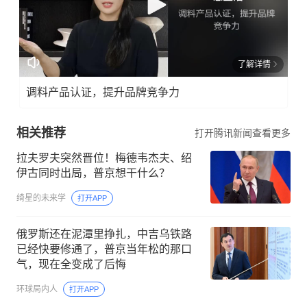
了解详情
调料产品认证，提升品牌竞争力
相关推荐
打开腾讯新闻查看更多
拉夫罗夫突然晋位！梅德韦杰夫、绍
伊古同时出局，普京想干什么？
绮星的未来学
打开APP
俄罗斯还在泥潭里挣扎，中吉乌铁路
已经快要修通了，普京当年松的那口
气，现在全变成了后悔
环球局内人
打开APP