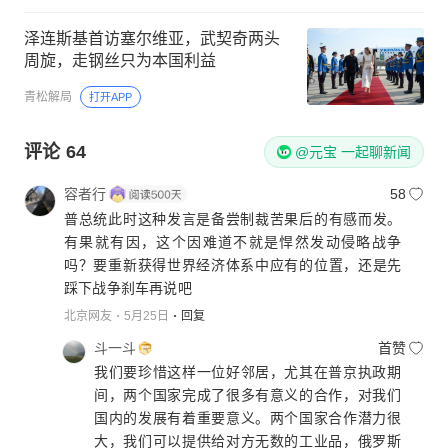
泽连斯基首访塞尔维亚，武契奇两头
周旋，走钢丝只为本国利益
青松解局
打开APP
评论
64
@元宝 一起聊新闻
容者行
58
普总统此时这种发言是备尝制裁苦果后的有感而发。
有果就有因，这个因难道不就是悍然发动侵略战争
吗？要重新获得世界经济体系中应有的位置，还是先
踩下战争刹车再说吧
北京网友
5月25日
回复
斗一斗
首赞
我们要珍惜这样一位好邻居，尤其在普京执政期
间，两个国家完成了很多有意义的合作，对我们
国内的发展有着重要意义。两个国家合作潜力很
大，我们可以提供给对方无数的工业品，俄罗斯