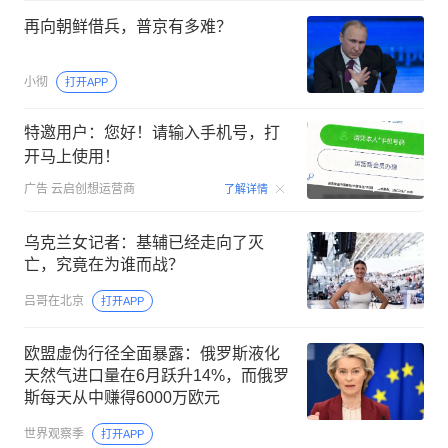
再向朝鲜借兵，普京有多难？
小彻
打开APP
特邀用户：您好！请输入手机号，打
开马上使用！
00:15
广告
云启创想运营商
了解详情
乌克兰女记者：基辅已经走向了灭
亡，究竟在为谁而战？
吕哥在北京
打开APP
欧盟虚伪行径全面暴露：俄罗斯液化
天然气进口量在6月跃升14%，而俄罗
斯每天从中赚得6000万欧元
世界观察季
打开APP