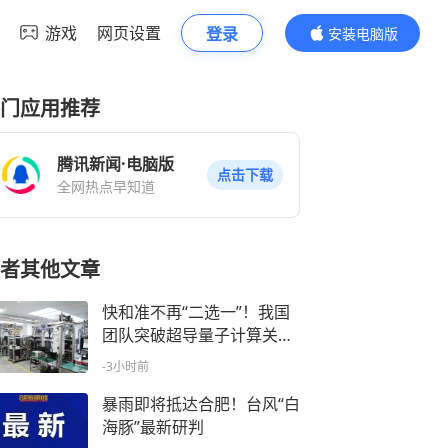
游戏
网页设置
登录
安装电脑版
内容更精彩
门应用推荐
腾讯新闻·电脑版
点击下载
全网热点早知道
者其他文章
快和准不再“二选一”！我国
团队突破超导量子计算关键
瓶颈
-3小时前
暴雨即将抵达合肥！台风“白
海豚”最新研判