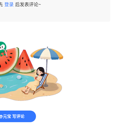
先
登录
后发表评论~
@元宝 写评论