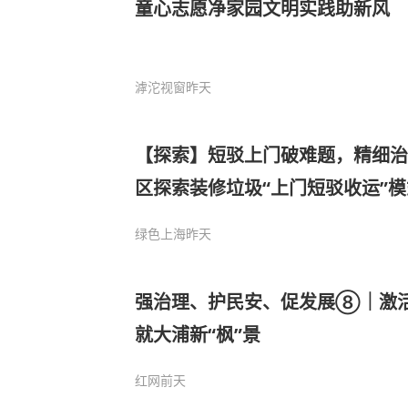
童心志愿净家园文明实践助新风
滹沱视窗
昨天
【探索】短驳上门破难题，精细治
区探索装修垃圾“上门短驳收运”模
绿色上海
昨天
强治理、护民安、促发展⑧｜激活
就大浦新“枫”景
红网
前天