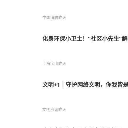
中国消防
昨天
化身环保小卫士！“社区小先生”
上海宝山
昨天
文明+1｜守护网络文明，你我皆是
文明济源
昨天