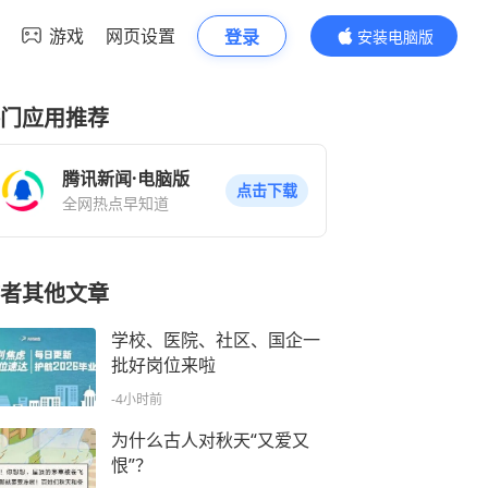
游戏
网页设置
登录
安装电脑版
内容更精彩
门应用推荐
腾讯新闻·电脑版
点击下载
全网热点早知道
者其他文章
学校、医院、社区、国企一
批好岗位来啦
-4小时前
为什么古人对秋天“又爱又
恨”？