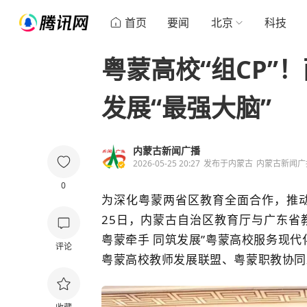
首页
要闻
北京
科技
粤蒙高校“组CP”
发展“最强大脑”
内蒙古新闻广播
2026-05-25 20:27
发布于
内蒙古
内蒙古新闻广
0
为深化粤蒙两省区教育全面合作，推动
25
日，内蒙古
自治区教育厅与广东省
粤蒙牵手 同筑发展”粤蒙高校服务现
评论
粤蒙高校教师发展联盟、粤蒙职教协同