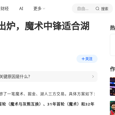
财经
AI
更多
自由的翱翔
搜索
出炉，魔术中锋适合湖
热
关注
作
关键原因是什么？
想了一笔
魔术
、
掘金
、
湖人
三方交易。具体方案如下：
首轮（魔术与
灰熊
互换）、31年首轮（魔术）和32年