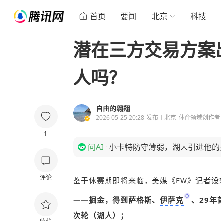
首页
要闻
北京
科技
潜在三方交易方案
人吗？
自由的翱翔
2026-05-25 20:28
发布于
北京
体育领域创作者
1
问AI
·
小卡特防守薄弱，湖人引进他的
评论
鉴于休赛期即将来临，美媒《FW》记者设
——掘金，得到萨格斯、
伊萨克
、29年
次轮（湖人）；