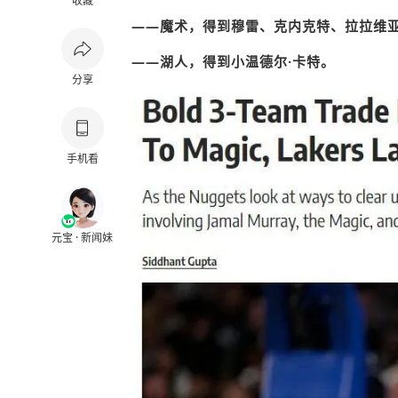
收藏
——魔术，得到穆雷、克内克特、拉拉维
——湖人，得到小温德尔·卡特。
分享
手机看
元宝 · 新闻妹