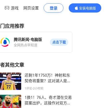
游戏
网页设置
登录
安装电脑版
内容更精彩
门应用推荐
腾讯新闻·电脑版
点击下载
全网热点早知道
者其他文章
还剩1年1750万！神射和东
契奇将重聚？这对湖人是好
事
1评论
-2小时前
1换1！76人、奇才潜在交易
提案出炉，这操作对双方都