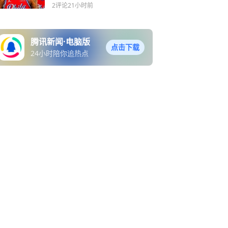
不好
2评论
21小时前
腾讯新闻·电脑版
点击下载
24小时陪你追热点