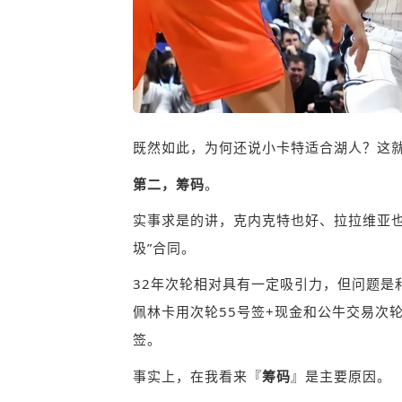
既然如此，为何还说小卡特适合湖人？这
第二，筹码
。
实事求是的讲，克内克特也好、拉拉维亚也
圾”合同。
32年次轮相对具有一定吸引力，但问题是
佩林卡用次轮55号签+现金和
公牛
交易次轮
签。
事实上，在我看来『
筹码
』是主要原因。