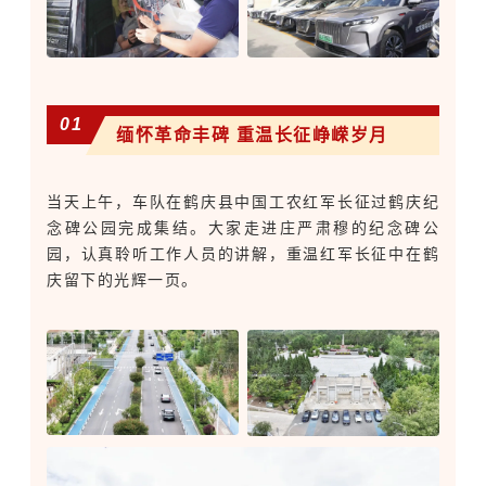
0
1
缅怀革命丰碑 重温长征峥嵘岁月
当天上午，车队在鹤庆县中国工农红军长征过鹤庆纪
念碑公园完成集结。大家走进庄严肃穆的纪念碑公
园，认真聆听工作人员的讲解，重温红军长征中在鹤
庆留下的光辉一页。