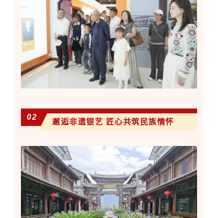
02
邂逅非遗银艺 匠心共筑民族情怀