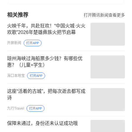
相关推荐
打开腾讯新闻查看更多
火映千年，共赴狂欢！“中国火城·火火
欢歌”2026年楚雄彝族火把节启幕
开屏新闻
打开APP
琼州海峡过海船票多少钱？有哪些优
惠？（儿童+学生）
海口本地宝
打开APP
这座“活着的古城”，把每次逝去都写成
诗
九行Travel
打开APP
保障未通过，身份还未认证成功哦