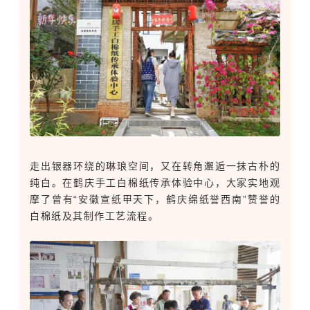
走出银器环绕的琳琅空间，又在转角邂逅一抹古朴的
纯白。在鹤庆手工白棉纸传承体验中心，大家实地观
摩了曾有“安徽宣纸甲天下，鹤庆绵纸誉西南”赞誉的
白棉纸及其制作工艺流程。