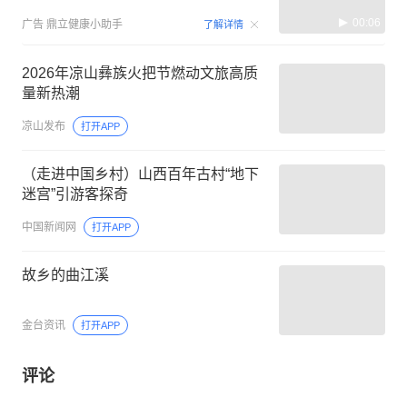
00:06
广告
鼎立健康小助手
了解详情
2026年凉山彝族火把节燃动文旅高质
量新热潮
凉山发布
打开APP
（走进中国乡村）山西百年古村“地下
迷宫”引游客探奇
中国新闻网
打开APP
故乡的曲江溪
金台资讯
打开APP
评论