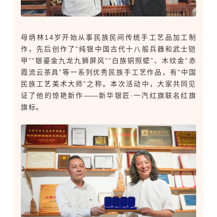
母炳林14岁开始从事民族民间传统手工艺品加工制
作，先后创作了“纯银中国古代十八般兵器和武士铠
甲”“银鎏金九龙九狮屏风”“白族铜照壁”、木纹金“赤
霞流云茶具”等一系列优秀民族手工艺作品，有“中国
民族工艺美术大师”之称。本次活动中，大家共同见
证了他的惊艳新作——新华银匠·一汽红旗联名红旗
旗标。