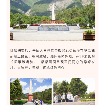
讲解结束后，全体人员怀着崇敬的心情依次在纪念碑
前献上鲜花、鞠躬致敬，缅怀革命先烈。在39米长的
长征浮雕墙前，一幅幅画面重现军民同心的峥嵘岁
月，大家驻足参观，传承红色初心。