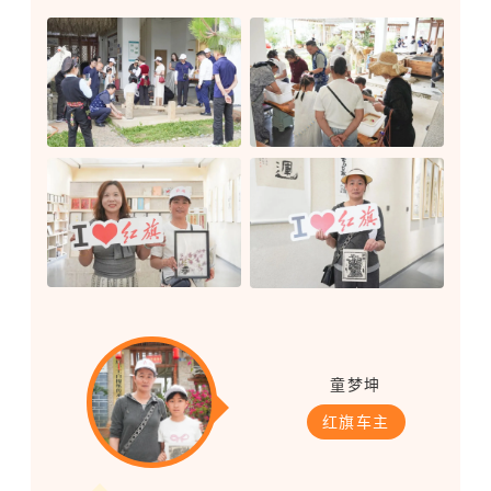
童梦坤
红旗车主