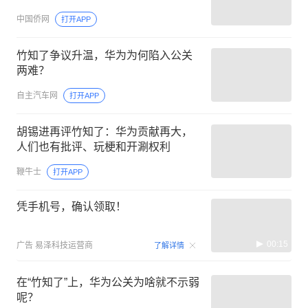
中国侨网
打开APP
竹知了争议升温，华为为何陷入公关
两难？
自主汽车网
打开APP
胡锡进再评竹知了：华为贡献再大，
人们也有批评、玩梗和开涮权利
鞭牛士
打开APP
凭手机号，确认领取！
00:15
广告
易泽科技运营商
了解详情
在“竹知了”上，华为公关为啥就不示弱
呢？