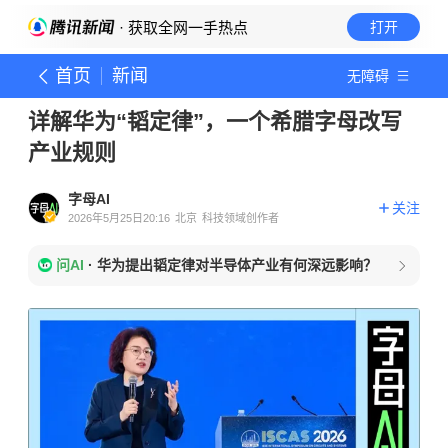
· 获取全网一手热点
打开
首页
新闻
无障碍
详解华为“韬定律”，一个希腊字母改写
产业规则
字母AI
关注
2026年5月25日20:16
北京
科技领域创作者
问AI
·
华为提出韬定律对半导体产业有何深远影响？