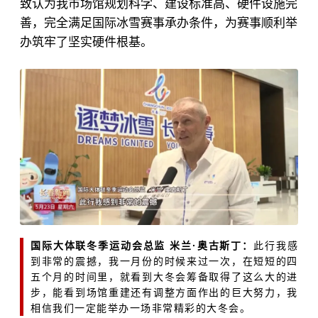
致认为我市场馆规划科学、建设标准高、硬件设施完
善，完全满足国际冰雪赛事承办条件，为赛事顺利举
办筑牢了坚实硬件根基。
国际大体联冬季运动会总监 米兰·奥古斯丁：
此行我感
到非常的震撼，我一月份的时候来过一次，在短短的四
五个月的时间里，就看到大冬会筹备取得了这么大的进
步，能看到场馆重建还有调整方面作出的巨大努力，我
相信我们一定能举办一场非常精彩的大冬会。