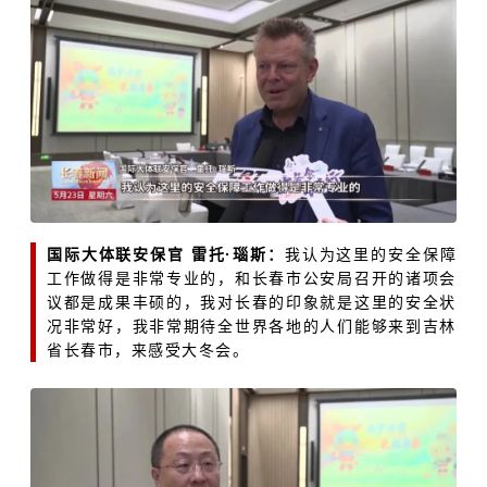
国际大体联安保官 雷托·瑙斯：
我认为这里的安全保障
工作做得是非常专业的，和长春市公安局召开的诸项会
议都是成果丰硕的，我对长春的印象就是这里的安全状
况非常好，我非常期待全世界各地的人们能够来到吉林
省长春市，来感受大冬会。