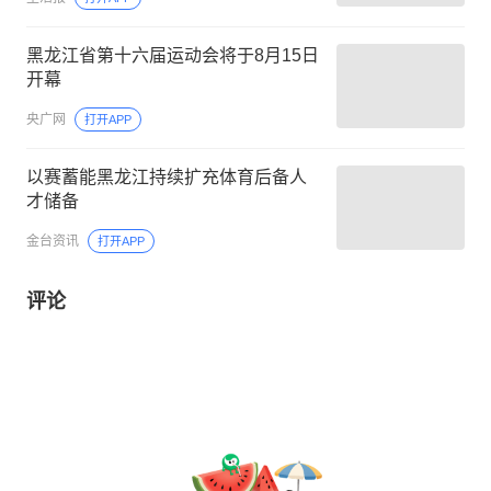
黑龙江省第十六届运动会将于8月15日
开幕
央广网
打开APP
以赛蓄能黑龙江持续扩充体育后备人
才储备
金台资讯
打开APP
评论