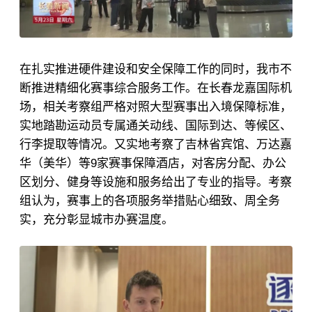
在扎实推进硬件建设和安全保障工作的同时，我市不
断推进精细化赛事综合服务工作。在长春龙嘉国际机
场，相关考察组严格对照大型赛事出入境保障标准，
实地踏勘运动员专属通关动线、国际到达、等候区、
行李提取等情况。又实地考察了吉林省宾馆、万达嘉
华（美华）等9家赛事保障酒店，对客房分配、办公
区划分、健身等设施和服务给出了专业的指导。考察
组认为，赛事上的各项服务举措贴心细致、周全务
实，充分彰显城市办赛温度。