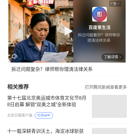
广告
了解详情
拆迁问题复杂？律师帮你理清法律关系
相关推荐
打开腾讯新闻查看更多
第十七届北京奥运城市体育文化节8月
8日启幕 解锁“双奥之城”全新体验
北京日报客户端
打开APP
十一载深耕青训沃土，海淀冰球斩获