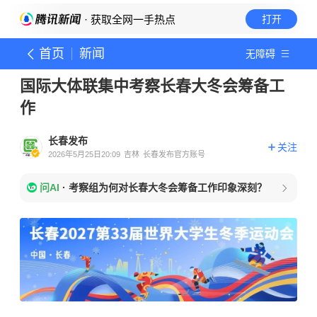
· 获取全网一手热点
打开
首页
新闻
无障碍
国际大体联集中考察长春大冬会筹备工
作
长春发布
关注
2026年5月25日20:09
吉林
长春发布官方账号
问AI
·
考察组为何对长春大冬会筹备工作印象深刻？