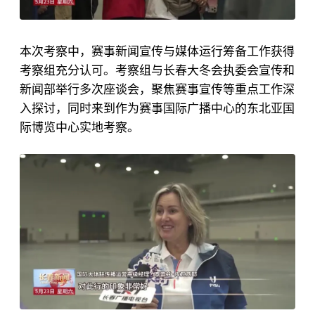
本次考察中，赛事新闻宣传与媒体运行筹备工作获得
考察组充分认可。考察组与长春大冬会执委会宣传和
新闻部举行多次座谈会，聚焦赛事宣传等重点工作深
入探讨，同时来到作为赛事国际广播中心的东北亚国
际博览中心实地考察。