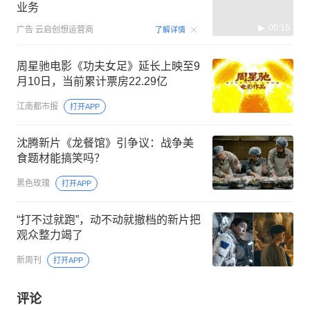
业务
00:15
广告
云启创想运营商
了解详情
周星驰电影《功夫女足》延长上映至9
月10日，当前累计票房22.29亿
江南都市报
打开APP
沈腾新片《龙餐馆》引争议：战争美
食题材能搞笑吗？
黑色玫瑰
打开APP
“打不过就跑”，动不动就撤档的新片把
观众整力竭了
新周刊
打开APP
评论