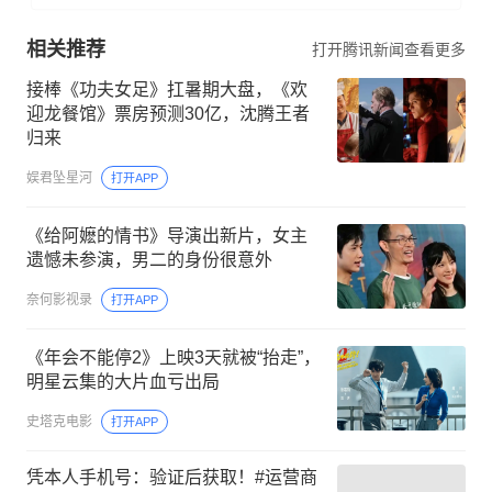
相关推荐
打开腾讯新闻查看更多
接棒《功夫女足》扛暑期大盘，《欢
迎龙餐馆》票房预测30亿，沈腾王者
归来
娱君坠星河
打开APP
《给阿嬷的情书》导演出新片，女主
遗憾未参演，男二的身份很意外
奈何影视录
打开APP
《年会不能停2》上映3天就被“抬走”，
明星云集的大片血亏出局
史塔克电影
打开APP
凭本人手机号：验证后获取！#运营商