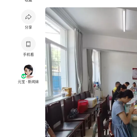
收藏
分享
手机看
元宝 · 新闻妹