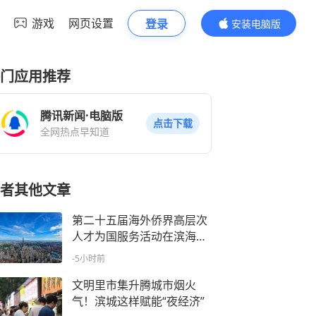
游戏
网页设置
登录
安装电脑版
内容更精彩
门应用推荐
腾讯新闻·电脑版
点击下载
全网热点早知道
者其他文章
第二十五届海外侨界高层次
人才为国服务活动在滨海新
区举办
-5小时前
文明里市集升腾城市烟火
气！滨城这样赋能“夜经济”