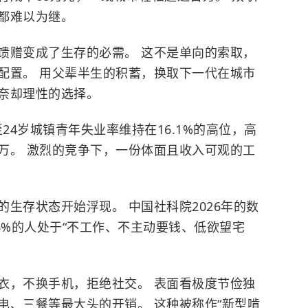
都难以为继。
馈赠变成了生存的必需。 这不是单向的索取，
配置。 用父辈半生的积蓄，换取下一代在城市
奈却理性的选择。
24岁城镇青年失业率维持在16.1%的高位，高
万。 激烈的竞争下，一份体面且收入可观的工
生存状态开始浮现。 中国社科院2026年的数
.6%的人处于“不工作、不主动要钱、低欲望宅
衣，不换手机，拒绝社交。 表面看极度节俭独
电、三餐等最大头的开销。 这种被称作“新型啃