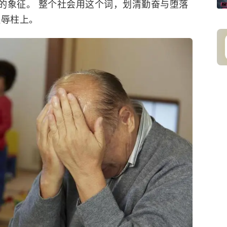
的象征。 整个社会用这个词，划清勤奋与堕落
耻辱柱上。