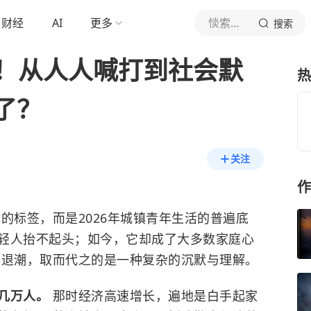
财经
AI
更多
惔索比记
搜索
老！从人人喊打到社会默
热
了？
关注
作
的标签，而是2026年城镇青年生活的普遍底
年轻人抬不起头；如今，它却成了大多数家庭心
然退潮，取而代之的是一种复杂的沉默与理解。
十几万人。
那时经济高速增长，遍地是白手起家