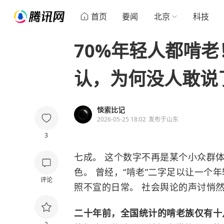
首页
要闻
北京
科技
70%年轻人都啃
认，为何没人敢说
惔索比记
2026-05-25 18:02
发布于
山东
3
七成。 这个数字不再是某个小众群体
色。 曾经，“啃老”二字足以让一个
评论
照不宣的日常。 社会舆论的声讨悄
二十年前，全国统计的啃老族仅有