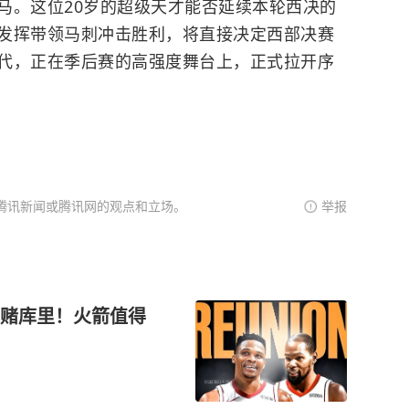
马。这位20岁的超级天才能否延续本轮西决的
发挥带领马刺冲击胜利，将直接决定西部决赛
代，正在季后赛的高强度舞台上，正式拉开序
腾讯新闻或腾讯网的观点和立场。
举报
赌库里！火箭值得