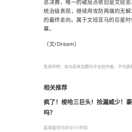
总决赛，唯一的破局点依旧是文班亚
统治级表现，继续用攻防两端的无解
的最终走向。属于文班亚马的巨星时
幕。
（文/Dream）
免责声明：本内容来自腾讯平台创作者，不代表
相关推荐
疯了！梭哈三巨头！捡漏威少！豪
吗？
篮球盛世
58评论
7小时前