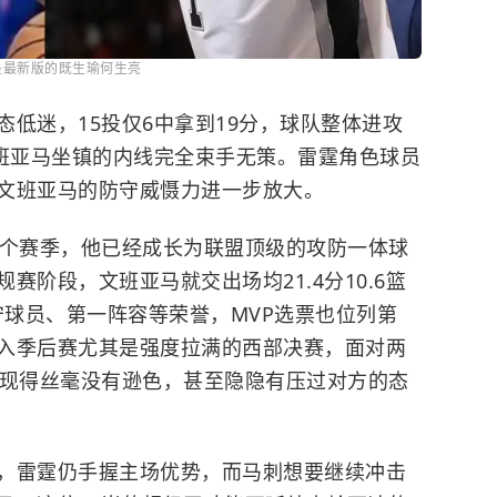
是最新版的既生瑜何生亮
低迷，15投仅6中拿到19分，球队整体进攻
文班亚马坐镇的内线完全束手无策。雷霆角色球员
文班亚马的防守威慑力进一步放大。
三个赛季，他已经成长为联盟顶级的攻防一体球
阶段，文班亚马就交出场均21.4分10.6篮
守球员、第一阵容等荣誉，MVP选票也位列第
入季后赛尤其是强度拉满的西部决赛，面对两
表现得丝毫没有逊色，甚至隐隐有压过对方的态
，雷霆仍手握主场优势，而马刺想要继续冲击