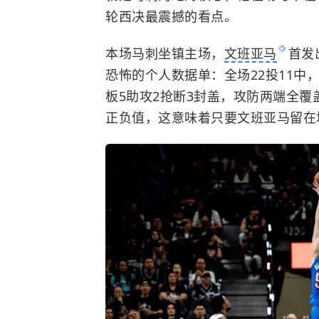
轮西决最震撼的看点。
本场马刺坐镇主场，
文班亚马
首发
恐怖的个人数据单：全场22投11中，
板5助攻2抢断3封盖，攻防两端全覆
正负值，这意味着只要文班亚马留在