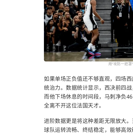
用“攻防一把罩
如果单场正负值还不够直观，四场西
统治力。数据统计显示，西决前四战
而他下场休息的时间段，马刺净负4
全离不开这位法国天才。
进阶数据更是将这种差距无限放大。当
球队运转流畅、终结稳定，能够高效破