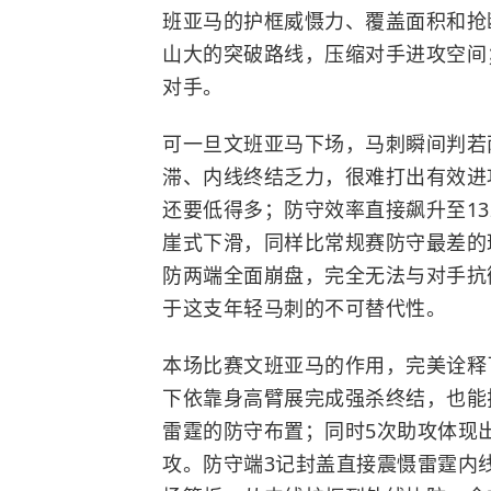
班亚马的护框威慑力、覆盖面积和抢
山大的突破路线，压缩对手进攻空间；
对手。
可一旦文班亚马下场，马刺瞬间判若两
滞、内线终结乏力，很难打出有效进
还要低得多；防守效率直接飙升至13
崖式下滑，同样比常规赛防守最差的球
防两端全面崩盘，完全无法与对手抗
于这支年轻马刺的不可替代性。
本场比赛文班亚马的作用，完美诠释
下依靠身高臂展完成强杀终结，也能
雷霆的防守布置；同时5次助攻体现
攻。防守端3记封盖直接震慑雷霆内