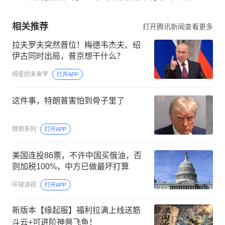
相关推荐
打开腾讯新闻查看更多
拉夫罗夫突然晋位！梅德韦杰夫、绍
伊古同时出局，普京想干什么？
绮星的未来学
打开APP
这件事，特朗普害怕到骨子里了
微观系列
打开APP
美国连投86票，不许中国买俄油，否
则加税100%，中方已做最坏打算
环球译视
打开APP
新版本【缘起服】福利拉满上线送筋
斗云+可进阶神兽飞鱼！