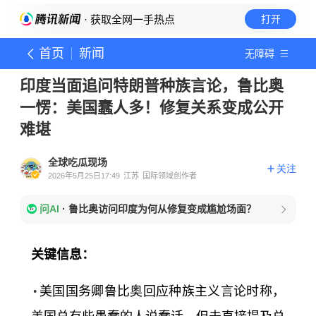
· 获取全网一手热点
打开
首页
新闻
无障碍
印度当面追问特朗普种族言论，鲁比奥
一愣：美国蠢人多！修复关系变成公开
难堪
全球吃瓜现场
关注
2026年5月25日17:49
江苏
国际领域创作者
问AI
·
鲁比奥访问印度为何从修复变成尴尬场面？
关键信息：
美国国务卿鲁比奥回应种族主义言论时称，