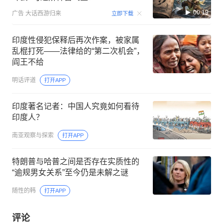
00:19
广告
大话西游归来
立即下载
印度性侵犯保释后再次作案，被家属
乱棍打死——法律给的“第二次机会”，
阎王不给
明话评道
打开APP
印度著名记者：中国人究竟如何看待
印度人？
南亚观察与探索
打开APP
特朗普与哈普之间是否存在实质性的
“逾规男女关系”至今仍是未解之谜
随性的韩
打开APP
评论