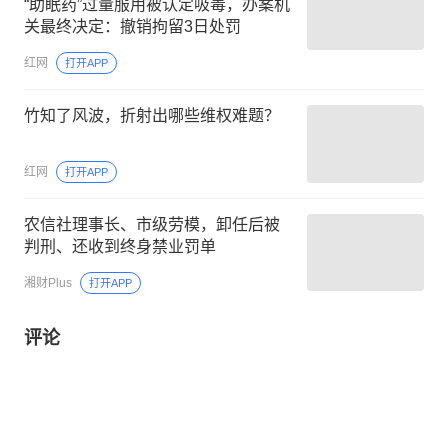
“助眠药”过量服用被认定吸毒，办案机
关最终决定：撤销拘留3日处罚
红网
打开APP
竹知了风波，折射出哪些维权难题？
红网
打开APP
农信社理事长、市级劳模，卸任后被
判刑、还收到终身禁业罚单
湘财Plus
打开APP
评论