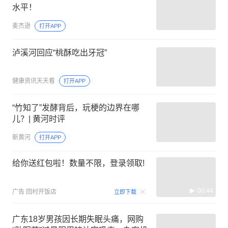
水平！
麦杰逊
打开APP
泸溪河回应“桃酥吃出牙冠”
健康资讯天天看
打开APP
“竹知了”发酵背后，玩梗的边界在哪
儿？| 黄河时评
新黄河
打开APP
给你送红包啦！数量不限，登录领取!
00:44
广告
回村开饭店
立即下载
广东18岁男孩因长期失眠头痛，网购