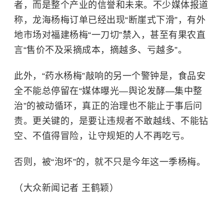
者，而是整个产业的信誉和未来。不少媒体报道
称，龙海杨梅订单已经出现“断崖式下滑”，有外
地市场对福建杨梅“一刀切”禁入，甚至有果农直
言“售价不及采摘成本，摘越多、亏越多”。
此外，“药水杨梅”敲响的另一个警钟是，食品安
全不能总停留在“媒体曝光—舆论发酵—集中整
治”的被动循环，真正的治理也不能止于事后问
责。更关键的，是要让违规者不敢越线、不能钻
空、不值得冒险，让守规矩的人不再吃亏。
否则，被“泡坏”的，就不只是今年这一季杨梅。
（大众新闻记者 王鹤颖）