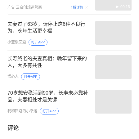
00:15
广告
云启创想运营商
了解详情
夫妻过了63岁，请停止这6种不良行
为，晚年生活更幸福
小蓝谈回避
打开APP
长寿终老的夫妻真相：晚年留下来的
人，大多有共性
悟心人
打开APP
70岁想安稳活到90岁，长寿未必靠补
品，夫妻相处才是关键
我和回避的小幸运
打开APP
评论