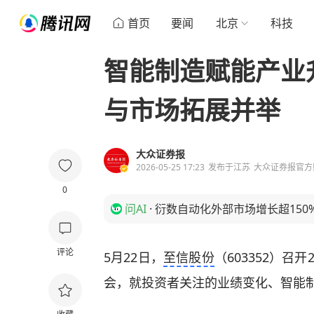
首页
要闻
北京
科技
智能制造赋能产业
与市场拓展并举
大众证券报
2026-05-25 17:23
发布于
江苏
大众证券报官方
0
问AI
·
衍数自动化外部市场增长超150
评论
5月22日，
至信股份
（603352）召
会，就投资者关注的业绩变化、智能