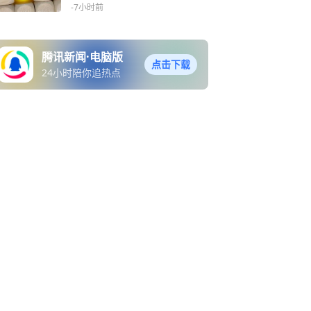
-7小时前
腾讯新闻·电脑版
点击下载
24小时陪你追热点