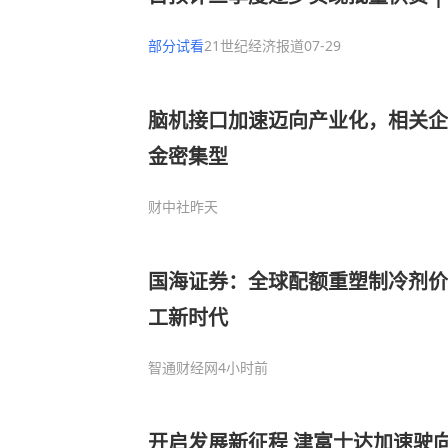
部分试看
21世纪经济报道
07-29
脑机接口加速迈向产业化，相关企
金密集型
财中社
昨天
国海证券：全球配额重塑制冷剂价值
工新时代
智通财经网
4小时前
开启发展新征程 津富士达加速驶