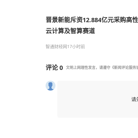
晋景新能斥资12.884亿元采购高
云计算及智算赛道
智通财经网
17小时前
评论
0
文明上网理性发言，请遵守
《新闻评论服务
请