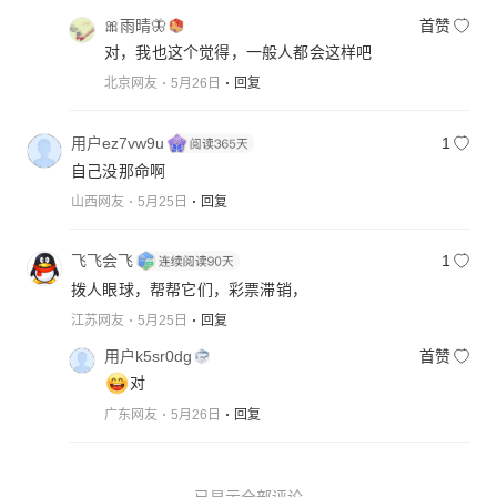
🎀雨晴🦋
首赞
对，我也这个觉得，一般人都会这样吧
北京网友
5月26日
回复
用户ez7vw9u
1
自己没那命啊
山西网友
5月25日
回复
飞飞会飞
1
拨人眼球，帮帮它们，彩票滞销，
江苏网友
5月25日
回复
用户k5sr0dg
首赞
对
广东网友
5月26日
回复