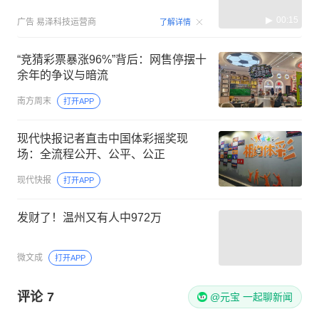
00:15
广告
易泽科技运营商
了解详情
“竞猜彩票暴涨96%”背后：网售停摆十
余年的争议与暗流
南方周末
打开APP
现代快报记者直击中国体彩摇奖现
场：全流程公开、公平、公正
现代快报
打开APP
发财了！温州又有人中972万
微文成
打开APP
评论
7
@元宝 一起聊新闻