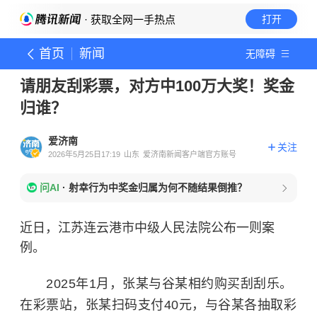
· 获取全网一手热点
打开
首页
新闻
无障碍
请朋友刮彩票，对方中100万大奖！奖金
归谁？
爱济南
关注
2026年5月25日17:19
山东
爱济南新闻客户端官方账号
问AI
·
射幸行为中奖金归属为何不随结果倒推？
近日，江苏连云港市中级人民法院公布一则案
例。
2025年1月，张某与谷某相约购买刮刮乐。
在彩票站，张某扫码支付40元，与谷某各抽取彩