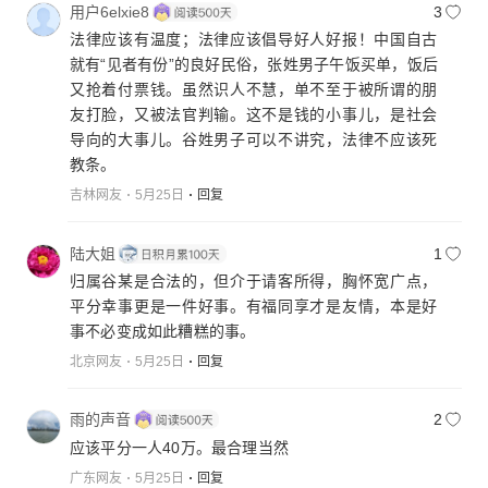
用户6elxie8
3
法律应该有温度；法律应该倡导好人好报！中国自古
就有“见者有份”的良好民俗，张姓男子午饭买单，饭后
又抢着付票钱。虽然识人不慧，单不至于被所谓的朋
友打脸，又被法官判输。这不是钱的小事儿，是社会
导向的大事儿。谷姓男子可以不讲究，法律不应该死
教条。
吉林网友
5月25日
回复
陆大姐
1
归属谷某是合法的，但介于请客所得，胸怀宽广点，
平分幸事更是一件好事。有福同享才是友情，本是好
事不必变成如此糟糕的事。
北京网友
5月25日
回复
雨的声音
2
应该平分一人40万。最合理当然
广东网友
5月25日
回复