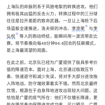
上海队的命脉则系于风驰电掣的转换进攻。他们
拥有极其凶猛的反击火力，转换过程中的三分球
往往是拉开差距的致命武器。一旦让上海抢下后
场篮板全速推进，洛夫顿的冲击、
李添荣
与
李
弘权
等人的跑动终结，能瞬间用一波流带走比
赛。将节奏推向每48分钟94.4回合的狂飙模式，
是上海最渴望的局面。
在此之前，北京队已经为广厦提供了极具参考价
值的降速范本。面对上海，北京通过极致压节
奏、快速退守和减少失误，将对手大部分进攻拖
入阵地战，防守端效果着实不错。然而北京最终
饮恨，根源在于自身阵地进攻出现较大问题。这
恰恰是广厦的底气所在：他们不仅擅长降速，更
能在慢节奏中保障进攻成功率。可以预见，广厦