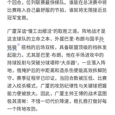
个回合，位列联赛最快梯队。谁能在总决赛中将
比赛拖入自己最舒服的节拍，谁就将无限接近总
冠军
宝鼎
。
广厦深谙“慢工出细活”的取胜之道。阵地战才是
这支球队的立命之本，外援巴里·布朗与国手
孙
铭徽
搭档的后场双核，具备联盟顶级的挡拆发
起能力。尤其是巴里·布朗，他在半场进攻中的
持球投射与突破分球堪称“大杀器”，一旦落入阵
地，借掩护后的中距离和造杀伤便能高效拆解防
守。赛季征程早已印证，当回合数被压低、比赛
进入绞杀模式，广厦的攻防纪律性与关键球把握
能力便被放大。因此，广厦主帅王博的战术蓝图
极其清晰：不惜一切代价降速，稳扎稳打做好每
一个阵地攻防。