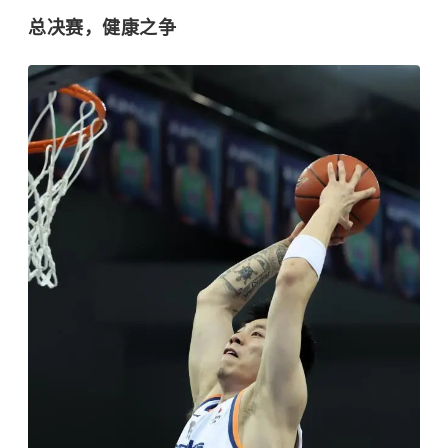
总决赛，健康之争