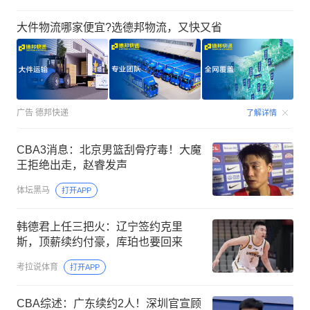
大件物流哪家便宜?选德邦物流，又快又省
广告
德邦快递
了解详情
CBA3消息：北京男篮刮骨疗毒！大魔
王拒绝出走，赵睿发声
体坛黑马
打开APP
韩德君上任三把火：辽宁签约克里
斯，顶薪续约付豪，库珀也要回来
考拉说体育
打开APP
CBA综述：广东续约2人！深圳官宣顾