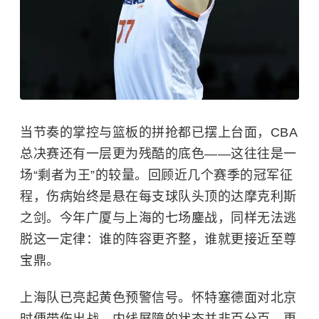
当节奏的掌控与篮板的拼抢都已摆上台面，CBA
总决赛还有一层更为残酷的底色——这往往是一
场“剩者为王”的较量。回顾近几个赛季的冠军征
程，伤病始终是悬在每支球队头顶的达摩克利斯
之剑。今年广厦与上海的七场鏖战，同样无法逃
脱这一定律：谁的阵容更齐整，谁就更接近至尊
宝鼎。
上海队已亮起黄色预警信号。怀特塞德面对北京