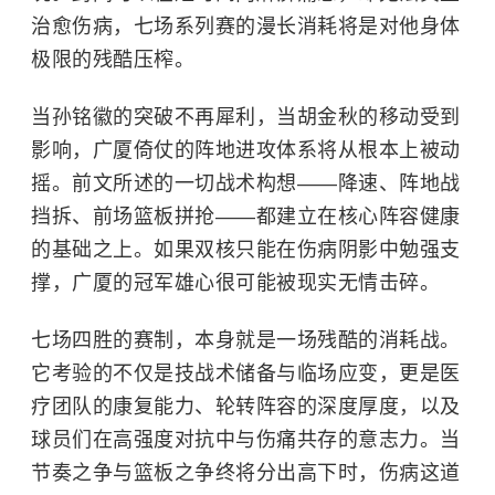
治愈伤病，七场系列赛的漫长消耗将是对他身体
极限的残酷压榨。
当孙铭徽的突破不再犀利，当胡金秋的移动受到
影响，广厦倚仗的阵地进攻体系将从根本上被动
摇。前文所述的一切战术构想——降速、阵地战
挡拆、前场篮板拼抢——都建立在核心阵容健康
的基础之上。如果双核只能在伤病阴影中勉强支
撑，广厦的冠军雄心很可能被现实无情击碎。
七场四胜的赛制，本身就是一场残酷的消耗战。
它考验的不仅是技战术储备与临场应变，更是医
疗团队的康复能力、轮转阵容的深度厚度，以及
球员们在高强度对抗中与伤痛共存的意志力。当
节奏之争与篮板之争终将分出高下时，伤病这道