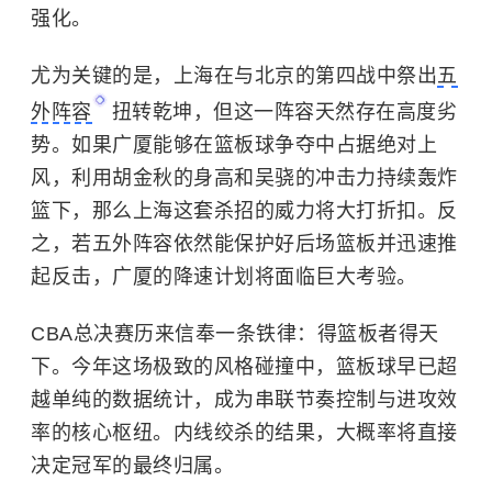
强化。
尤为关键的是，上海在与北京的第四战中祭出
五
外阵容
扭转乾坤，但这一阵容天然存在高度劣
势。如果广厦能够在篮板球争夺中占据绝对上
风，利用胡金秋的身高和吴骁的冲击力持续轰炸
篮下，那么上海这套杀招的威力将大打折扣。反
之，若五外阵容依然能保护好后场篮板并迅速推
起反击，广厦的降速计划将面临巨大考验。
CBA总决赛历来信奉一条铁律：得篮板者得天
下。今年这场极致的风格碰撞中，篮板球早已超
越单纯的数据统计，成为串联节奏控制与进攻效
率的核心枢纽。内线绞杀的结果，大概率将直接
决定冠军的最终归属。