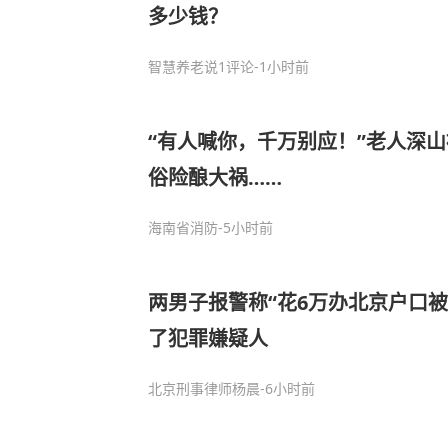
多少钱？
智慧养老说
1评论
-1小时前
“有人喊你，千万别应！”老人深
俗险酿大祸……
海南省消防
-5小时前
两男子报警称“花6万办北京户口
了犯罪嫌疑人
北京刑事律师杨晨
-6小时前