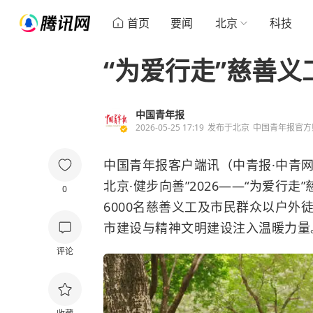
首页
要闻
北京
科技
“为爱行走”慈善
中国青年报
2026-05-25 17:19
发布于
北京
中国青年报官方
中国青年报客户端讯（中青报·中青网见
北京·健步向善”2026——“为爱行
0
6000名慈善义工及市民群众以户
市建设与精神文明建设注入温暖力量
评论