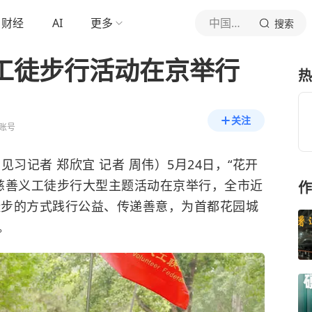
财经
AI
更多
中国青年报
搜索
义工徒步行活动在京举行
热
关注
账号
习记者 郑欣宜 记者 周伟）5月24日，“花开
走”慈善义工徒步行大型主题活动在京举行，全市近
作
外徒步的方式践行公益、传递善意，为首都花园城
。