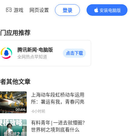
游戏
网页设置
登录
安装电脑版
内容更精彩
门应用推荐
腾讯新闻·电脑版
点击下载
全网热点早知道
者其他文章
上海动车段虹桥动车运用
所：暑运有我，青春闪亮
03:44
-6小时前
有料青年|一进去就懵圈？
世界树之境到底看什么