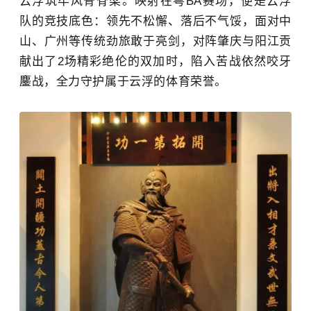
云浮筑牢风骨脊梁。映射在粤BA赛场，便是云浮
队的竞技底色：领先不松懈、落后不气馁，面对中
山、广州等传统劲旅敢于亮剑，对阵肇庆与阳江贡
献出了2场精彩绝伦的双加时，陷入苦战依然咬牙
鏖战，全力守护属于云浮的体育荣誉。