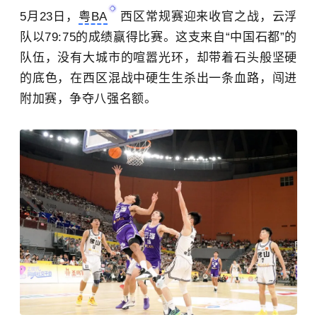
5月23日，
粤BA
西区常规赛迎来收官之战，云浮
队以79:75的成绩赢得比赛。这支来自“中国石都”的
队伍，没有大城市的喧嚣光环，却带着石头般坚硬
的底色，在西区混战中硬生生杀出一条血路，闯进
附加赛，争夺八强名额。