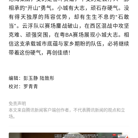
相承的“开山”勇气。小城有大志，顽石存硬气。没
有得天独厚的阵容优势，却有生生不息的“石敢
当”。云浮队以赛场鏖战破山，在西区混战中攻坚
克难、顽强突围，在粤BA赛场展现小城大志。相
信这支承载城市底蕴与家乡期盼的队伍，必将继续
带着这份硬气，再创佳绩！
编辑：彭玉静 陆致彤
校对：罗青青
免责声明
本文来自腾讯新闻客户端创作者，不代表腾讯新闻的观点和立
场。