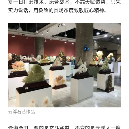
复一日打磨技术、磨合战术，不靠天赋造势，只凭
实力说话，用极致的赛场态度致敬匠心精神。
云浮石艺作品
沧海桑田，变的是奋斗赛道，不变的是云浮人一脉