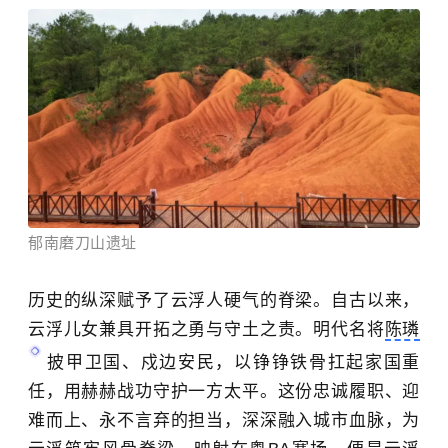
郁南磨刀山遗址
历史的纵深赋予了云浮人硬气的脊梁。自古以来，
云浮儿女兼具开拓之勇与守土之责。明代名将
陈璘
披甲卫国、戍边安民，以铮铮铁骨扛起家国重
任，用赫赫战功守护一方太平。这份忠诚履职、迎
难而上、永不言弃的担当，深深融入城市血脉，为