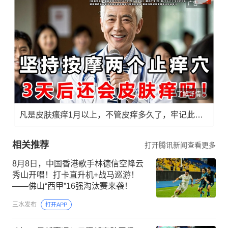
广告
了解详情
凡是皮肤瘙痒1月以上，不管皮痒多久了，牢记此法，快！准！狠！
相关推荐
打开腾讯新闻查看更多
8月8日，中国香港歌手林德信空降云
秀山开唱！打卡直升机+战马巡游！
——佛山“西甲”16强淘汰赛来袭！
三水发布
打开APP