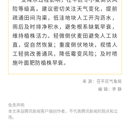
险等级高。建议密切关注天气变化，提前
疏通田间沟渠，低洼地块人工开沟沥水，
雨后及时排净积水，避免根系缺氧早衰，
维持植株活力。轻微倒伏麦田避免人工扶
直，促自然恢复；重度倒伏地块，视情人
工轻挑改善通风，降低霉变风险；及时喷
施
叶面肥
防植株早衰。
来 源：茌平区气象局
编 辑：李 静
免责声明
本文来自腾讯新闻客户端创作者，不代表腾讯新闻的观点和立
场。