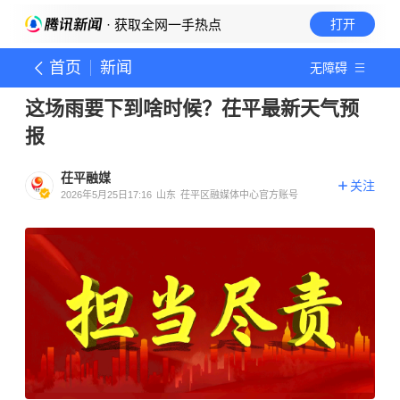
· 获取全网一手热点
打开
首页
新闻
无障碍
这场雨要下到啥时候？茌平最新天气预
报
茌平融媒
关注
2026年5月25日17:16
山东
茌平区融媒体中心官方账号