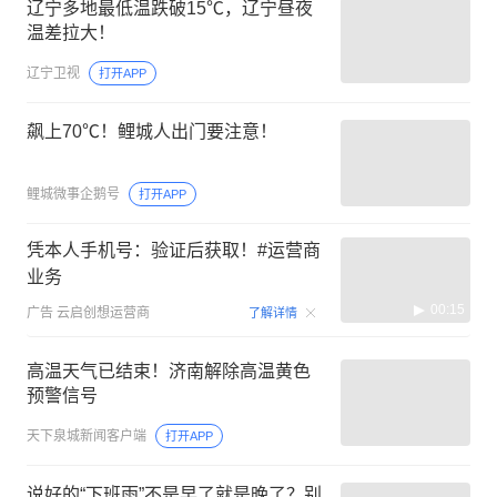
辽宁多地最低温跌破15℃，辽宁昼夜
温差拉大！
辽宁卫视
打开APP
飙上70℃！鲤城人出门要注意！
鲤城微事企鹅号
打开APP
凭本人手机号：验证后获取！#运营商
业务
00:15
广告
云启创想运营商
了解详情
高温天气已结束！济南解除高温黄色
预警信号
天下泉城新闻客户端
打开APP
说好的“下班雨”不是早了就是晚了？别