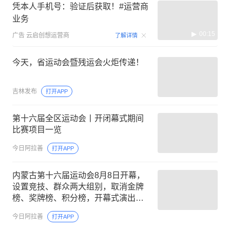
凭本人手机号：验证后获取！#运营商
业务
00:15
广告
云启创想运营商
了解详情
今天，省运动会暨残运会火炬传递！
吉林发布
打开APP
第十六届全区运动会丨开闭幕式期间
比赛项目一览
今日阿拉善
打开APP
内蒙古第十六届运动会8月8日开幕，
设置竞技、群众两大组别，取消金牌
榜、奖牌榜、积分榜，开幕式演出普
通市民为舞台主角
今日阿拉善
打开APP