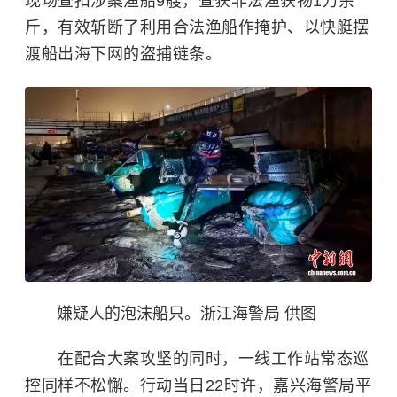
现场查扣涉案渔船9艘，查获非法渔获物1万余
斤，有效斩断了利用合法渔船作掩护、以快艇摆
渡船出海下网的盗捕链条。
嫌疑人的泡沫船只。浙江海警局 供图
在配合大案攻坚的同时，一线工作站常态巡
控同样不松懈。行动当日22时许，嘉兴海警局平