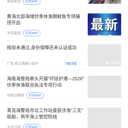
央视新闻
打开APP
黄海北部海域伏季休渔期鱿鱼专项捕
捞开启
半岛晨报
打开APP
核验未通过,身份保障还未认证成功
00:08
广告
鼎立健康小助手
了解详情
海南海警局牵头开展“环琼护港—2026”
伏季休渔联合执法专项行动
中国日报网
打开APP
青岛海警局市北工作站查获涉渔“三无”
船舶，筑牢海上管控防线
大众日报
打开APP