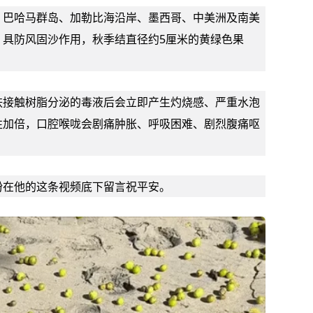
、巴哈马群岛、加勒比海沿岸、墨西哥、中美洲及南美
，具防风固沙作用，秋季结直径约5厘米的黄绿色果
肤接触树脂分泌的毒液后会立即产生灼烧感、严重水泡
性加倍，口腔喉咙会剧痛肿胀、
呼吸困难
、剧烈腹痛呕
纷在他的这条视频底下留言祝平安。