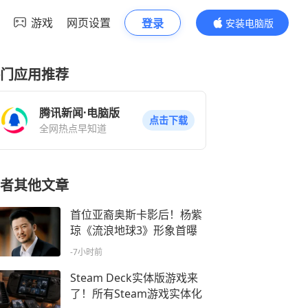
游戏
网页设置
登录
安装电脑版
内容更精彩
门应用推荐
腾讯新闻·电脑版
点击下载
全网热点早知道
者其他文章
首位亚裔奥斯卡影后！杨紫
琼《流浪地球3》形象首曝
-7小时前
Steam Deck实体版游戏来
了！所有Steam游戏实体化