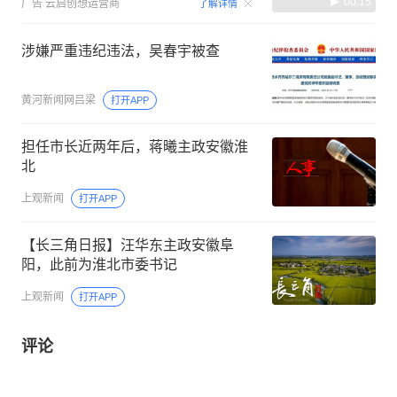
00:15
广告
云启创想运营商
了解详情
涉嫌严重违纪违法，吴春宇被查
黄河新闻网吕梁
打开APP
担任市长近两年后，蒋曦主政安徽淮
北
上观新闻
打开APP
【长三角日报】汪华东主政安徽阜
阳，此前为淮北市委书记
上观新闻
打开APP
评论