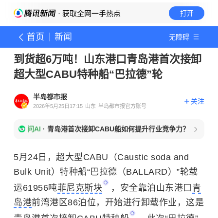
· 获取全网一手热点
打开
首页
新闻
无障碍
到货超6万吨！山东港口青岛港首次接卸
超大型CABU特种船“巴拉德”轮
半岛都市报
关注
2026年5月25日17:15
山东
半岛都市报官方账号
问AI
·
青岛港首次接卸CABU船如何提升行业竞争力？
5月24日，超大型CABU（Caustic soda and
Bulk Unit）特种船“巴拉德（BALLARD）”轮载
运61956吨
菲尼克斯块
，安全靠泊山东港口
青
岛港
前湾港区86泊位，开始进行卸载作业，这是