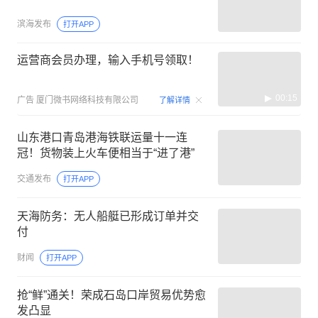
滨海发布
打开APP
运营商会员办理，输入手机号领取！
00:15
广告
厦门微书网络科技有限公司
了解详情
山东港口青岛港海铁联运量十一连
冠！货物装上火车便相当于“进了港”
交通发布
打开APP
天海防务：无人船艇已形成订单并交
付
财闻
打开APP
抢“鲜”通关！荣成石岛口岸贸易优势愈
发凸显