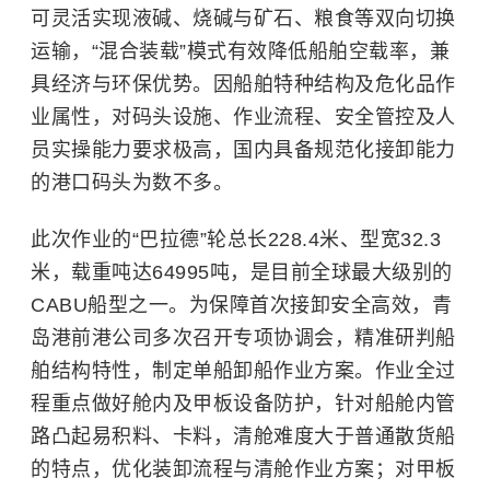
可灵活实现液碱、烧碱与矿石、粮食等双向切换
运输，“混合装载”模式有效降低船舶空载率，兼
具经济与环保优势。因船舶特种结构及危化品作
业属性，对码头设施、作业流程、安全管控及人
员实操能力要求极高，国内具备规范化接卸能力
的港口码头为数不多。
此次作业的“巴拉德”轮总长228.4米、型宽32.3
米，载重吨达64995吨，是目前全球最大级别的
CABU船型之一。为保障首次接卸安全高效，青
岛港前港公司多次召开专项协调会，精准研判船
舶结构特性，制定单船卸船作业方案。作业全过
程重点做好舱内及甲板设备防护，针对船舱内管
路凸起易积料、卡料，清舱难度大于普通散货船
的特点，优化装卸流程与清舱作业方案；对甲板