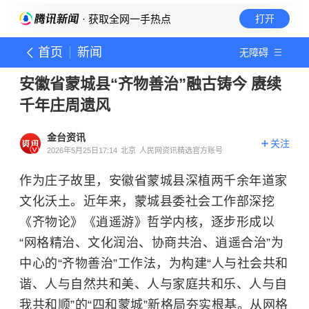
· 获取全网一手热点
打开
首页
新闻
无障碍
安徽省蒙城县“齐物善治”融古铸今 赓续
千年庄周遗风
金台资讯
关注
2026年5月25日17:14
北京
人民网资讯精选官方账号
作为庄子故里，安徽省蒙城县深植两千余年道家
文化沃土。近年来，蒙城县委社会工作部深挖
《齐物论》《逍遥游》哲学内核，逐步形成以
“网格精治、文化润治、协商共治、逍遥合治”为
中心的“齐物善治”工作法，为构建“人与社会共和
谐、人与自然共和美、人与家庭共和乐、人与自
我共和顺”的“四和蒙城”新格局夯实根基。从网格