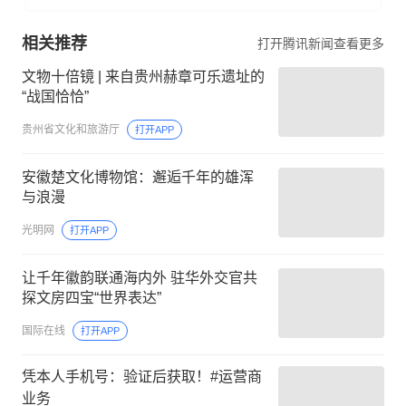
相关推荐
打开腾讯新闻查看更多
文物十倍镜 | 来自贵州赫章可乐遗址的
“战国恰恰”
贵州省文化和旅游厅
打开APP
安徽楚文化博物馆：邂逅千年的雄浑
与浪漫
光明网
打开APP
让千年徽韵联通海内外 驻华外交官共
探文房四宝“世界表达”
国际在线
打开APP
凭本人手机号：验证后获取！#运营商
业务