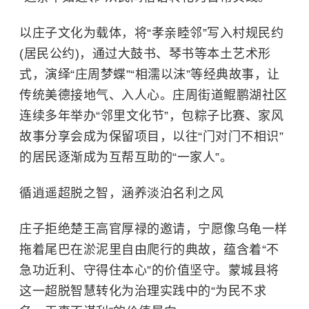
以庄子文化为载体，将“孝亲睦邻”写入村规民约
(居民公约)，通过大鼓书、琴书等本土艺术形
式，演绎“庄周梦蝶”“相濡以沫”等经典故事，让
传统美德接地气、入人心。庄周街道鲲鹏湖社区
连续多年举办“邻里文化节”，包粽子比赛、家风
故事分享会成为保留项目，以往“门对门不相识”
的居民逐渐成为互帮互助的“一家人”。
循逍遥超脱之智，涵养淡泊名利之风
庄子拒绝楚王高官厚禄的邀请，宁愿像乌龟一样
拖着尾巴在淤泥里自由爬行的典故，蕴含着“不
急功近利、守得住本心”的价值坚守。蒙城县将
这一超脱智慧转化为治理实践中的“为民不求