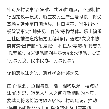
针对乡村议事“召集难、共识难”痛点，不强制推
行固定议事模式，顺应农民生产生活习惯，将议
事场景延伸至田间地头、村口凉亭，衍生出“小
板凳议事会”“地头见工作法”等微载体。乐土镇乐
土社区推进道路拓宽工程期间，通过3次议事协
商算清“出行账”“发展账”，村民从“要我拆”转变为
“我要拆”，4米泥路顺利升级为5米水泥路，实现
“民事民议、民事民办、民事民享”。
守相濡以沫之诺，涵养孝亲睦邻之风
庄子“泉涸，鱼相与处于陆，相呴以湿，相濡以
沫”的哲思，道尽人与人之间守望相助的本真。
蒙城县将这份温情融入家风、村风建设，推动
“远亲不如近邻”从民间俗语转化为日常实践。