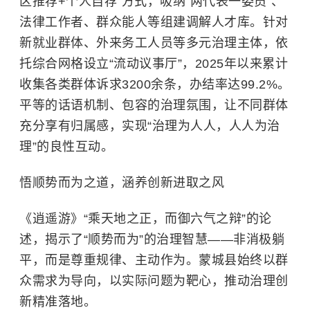
区推荐+个人自荐”方式，吸纳“两代表一委员”、
法律工作者、群众能人等组建调解人才库。针对
新就业群体、外来务工人员等多元治理主体，依
托综合网格设立“流动议事厅”，2025年以来累计
收集各类群体诉求3200余条，办结率达99.2%。
平等的话语机制、包容的治理氛围，让不同群体
充分享有归属感，实现“治理为人人，人人为治
理”的良性互动。
悟顺势而为之道，涵养创新进取之风
《逍遥游》“乘天地之正，而御六气之辩”的论
述，揭示了“顺势而为”的治理智慧——非消极躺
平，而是尊重规律、主动作为。蒙城县始终以群
众需求为导向，以实际问题为靶心，推动治理创
新精准落地。