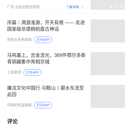
00:15
广告
云启创想运营商
了解详情
序篇｜溯源淮源，开天有根 —— 走进
国家级非遗桐柏盘古神话
南阳头条新媒体
打开APP
马鸣塞上，吉金流光，369件鄂尔多斯
青铜器集中亮相京城
上观新闻
打开APP
廉洁文化中国行·马鞍山丨碧水东流至
此回
中国纪检监察报
打开APP
评论