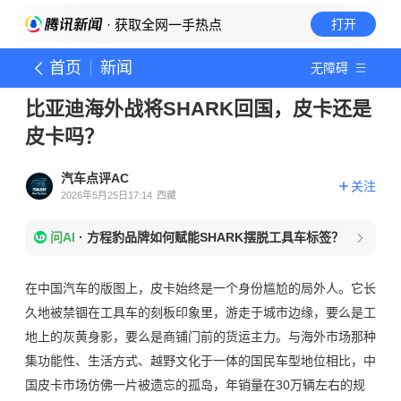
· 获取全网一手热点
打开
首页
新闻
无障碍
比亚迪海外战将SHARK回国，皮卡还是
皮卡吗？
汽车点评AC
关注
2026年5月25日17:14
西藏
问AI
·
方程豹品牌如何赋能SHARK摆脱工具车标签？
在中国汽车的版图上，皮卡始终是一个身份尴尬的局外人。它长
久地被禁锢在工具车的刻板印象里，游走于城市边缘，要么是工
地上的灰黄身影，要么是商铺门前的货运主力。与海外市场那种
集功能性、生活方式、越野文化于一体的国民车型地位相比，中
国皮卡市场仿佛一片被遗忘的孤岛，年销量在30万辆左右的规