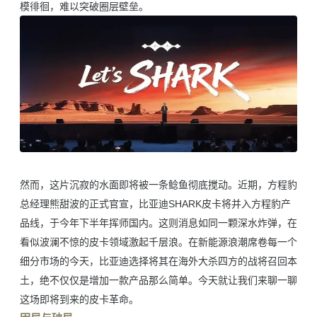
模徘徊，难以突破圈层壁垒。
然而，这片沉寂的水面即将被一条鲶鱼彻底搅动。近期，方程豹
总经理熊甜波的正式官宣，比亚迪SHARK皮卡将并入方程豹产
品线，于今年下半年挥师国内。这则消息如同一颗深水炸弹，在
看似波澜不惊的皮卡领域激起千层浪。在新能源浪潮席卷每一个
细分市场的今天，比亚迪选择将其在海外大杀四方的战将召回本
土，绝不仅仅是增加一款产品那么简单。今天就让我们来聊一聊
这场即将到来的皮卡革命。