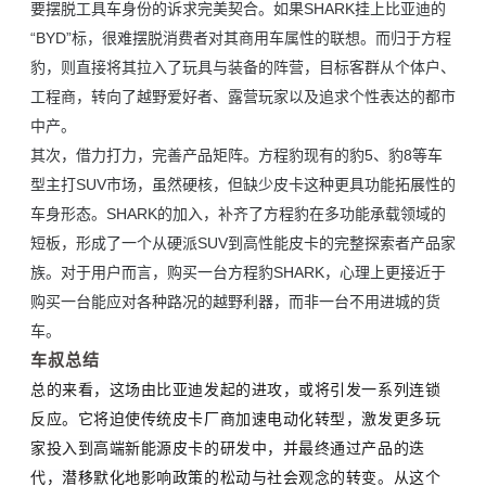
要摆脱工具车身份的诉求完美契合。如果SHARK挂上比亚迪的
“BYD”标，很难摆脱消费者对其商用车属性的联想。而归于方程
豹，则直接将其拉入了玩具与装备的阵营，目标客群从个体户、
工程商，转向了越野爱好者、露营玩家以及追求个性表达的都市
中产。
其次，借力打力，完善产品矩阵。方程豹现有的豹5、豹8等车
型主打SUV市场，虽然硬核，但缺少皮卡这种更具功能拓展性的
车身形态。SHARK的加入，补齐了方程豹在多功能承载领域的
短板，形成了一个从硬派SUV到高性能皮卡的完整探索者产品家
族。对于用户而言，购买一台方程豹SHARK，心理上更接近于
购买一台能应对各种路况的越野利器，而非一台不用进城的货
车。
车叔总结
总的来看，这场由比亚迪发起的进攻，或将引发一系列连锁
反应。它将迫使传统皮卡厂商加速电动化转型，激发更多玩
家投入到高端新能源皮卡的研发中，并最终通过产品的迭
代，潜移默化地影响政策的松动与社会观念的转变。从这个