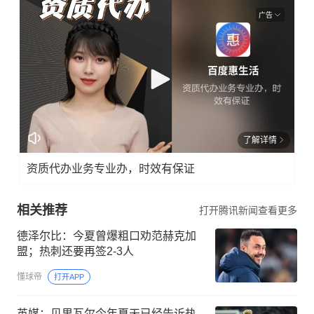
广告
了解详情
资质代办业务专业办，时效有保证
相关推荐
打开腾讯新闻查看更多
德泽尔比：今夏曾爆粗口劝范赫克加
盟；热刺还要再签2-3人
懂球帝
打开APP
英媒：贝里瓦尔今年夏天已经告诉热