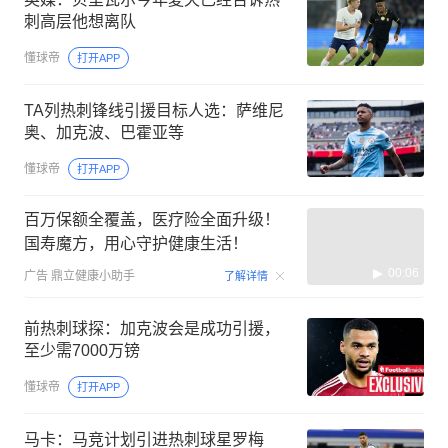
刺高层他想离队
懂球帝
打开APP
TA列热刺锋线引援目标人选：萨维尼
奥、加克波、巴霍亚等
懂球帝
打开APP
百万保额全覆盖，医疗险全面升级！
国寿魔方，用心守护健康生活！
00:06
广告
鼎立健康小助手
了解详情
前热刺球探：加克波会是成功引援，
至少需7000万镑
懂球帝
打开APP
马卡：马竞计划引进热刺球星罗梅