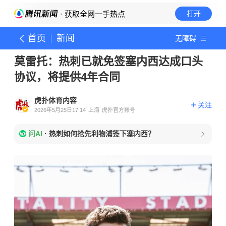
· 获取全网一手热点
打开
首页
新闻
无障碍
莫雷托：热刺已就免签塞内西达成口头
协议，将提供4年合同
虎扑体育内容
关注
2026年5月25日17:14
上海
虎扑官方账号
问AI
·
热刺如何抢先利物浦签下塞内西？