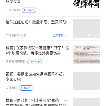
多少食量
广东中医药
打开APP
给你送红包啦！数量不限，登录领取!
00:44
广告
回村开饭店
立即下载
科普 | 在家做饭就一定健康？错了！这
4个炒菜习惯，可能比外卖更伤身
健康资讯天天看
打开APP
视频丨暑期出游如何远离肠胃不适？
专家支招
央视新闻
打开APP
协和星原计划 | 别让美味变“毒药”！一
文看懂如何防范藏在鸡蛋和肉里的沙