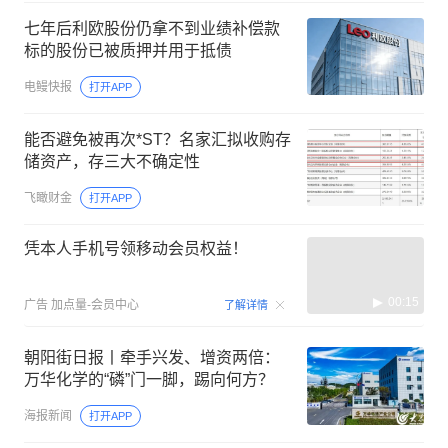
七年后利欧股份仍拿不到业绩补偿款
标的股份已被质押并用于抵债
电鳗快报
打开APP
能否避免被再次*ST？名家汇拟收购存
储资产，存三大不确定性
飞瞰财金
打开APP
凭本人手机号领移动会员权益！
00:15
广告
加点量-会员中心
了解详情
朝阳街日报丨牵手兴发、增资两倍：
万华化学的“磷”门一脚，踢向何方？
海报新闻
打开APP