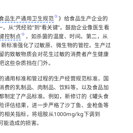
食品生产通用卫生规范
》给食品生产企业的
一，从“凭经验”到“看关键”。鼓励企业像医生看
键控制点
，如杀菌的温度、时间。第二，从
，新标准强化了
过敏原
、微生物的管控。生产过
留的致敏物质会对花生过敏的消费者产生健康
把这些杂质挡在门外。
的通用标准和管过程的生产经营规范标准，国
消费的乳制品、肉制品、饮料等，以及食品加
都制定了产品标准。例如，新修订的《罐头食
险评估结果，进一步严格了
沙丁鱼
、金枪鱼等
相关指标，将组胺从1000mg/kg下调到
康可能造成的损害。