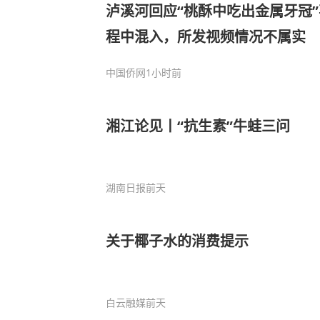
泸溪河回应“桃酥中吃出金属牙冠
程中混入，所发视频情况不属实
中国侨网
1小时前
湘江论见丨“抗生素”牛蛙三问
湖南日报
前天
关于椰子水的消费提示
白云融媒
前天