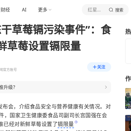
财经
AI
更多
红星新闻
搜索
冻干草莓镉污染事件”：食
热
鲜草莓设置镉限量
关注
闻官方账号
作
标准升级？
闻发布会，介绍食品安全与营养健康有关情况。对
事件，国家卫生健康委食品司副司长宫国强在会
准已经对新鲜草莓设置了
镉限量