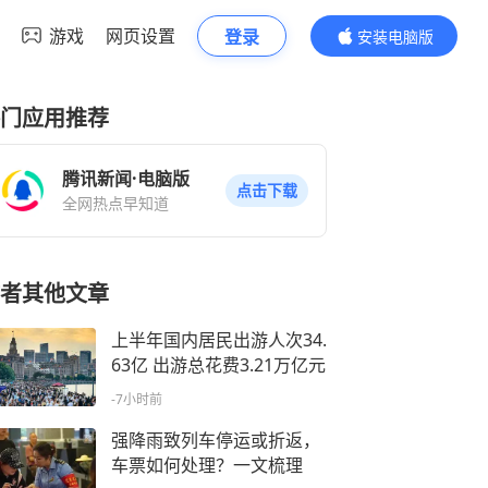
游戏
网页设置
登录
安装电脑版
内容更精彩
门应用推荐
腾讯新闻·电脑版
点击下载
全网热点早知道
者其他文章
上半年国内居民出游人次34.
63亿 出游总花费3.21万亿元
-7小时前
强降雨致列车停运或折返，
车票如何处理？一文梳理