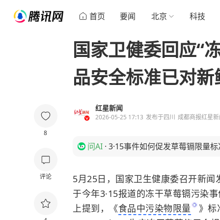
首页
要闻
北京
科技
国家卫健委回应“
品安全标准已对新
红星新闻
2026-05-25 17:13
发布于
四川
成都商报红星新
8
问AI
·
3·15事件如何促发草莓镉限量
评论
5月25日，国家卫生健康委召开新
于今年3·15报道的冻干草莓镉污染
上提到，《
食品中污染物限量
》标