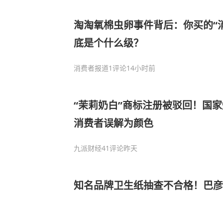
淘淘氧棉虫卵事件背后：你买的“
底是个什么级？
消费者报道
1评论
14小时前
“茉莉奶白”商标注册被驳回！国
消费者误解为颜色
九派财经
41评论
昨天
知名品牌卫生纸抽查不合格！巴