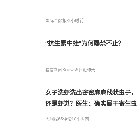
国际金融报
-3小时前
“抗生素牛蛙”为何屡禁不止？
看看新闻Knews
6评论
昨天
女子洗虾洗出密密麻麻线状虫子，
还是虾崽？医生：确实属于寄生虫
大河报
65评论
18小时前