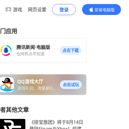
游戏
网页设置
登录
安装电脑版
内容更精彩
门应用
腾讯新闻·电脑版
点击下载
全网热点早知道
QQ游戏大厅
点击试玩
游戏礼包，海量豪礼免
费送
者其他文章
《掠宝旅团》将于8月14日
登陆Steam与Xbox！组建你