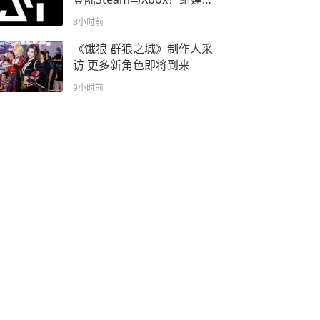
的队伍，夺取战利品，并努
8小时前
力活着回家！
《饿狼 群狼之城》制作人采
访 更多新角色即将到来
9小时前