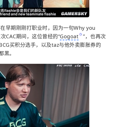
，在早期刚刚打职业时，因为一句Why you
在这次CAC期间，这位曾经的“
Gogoat
”，也再次
CG买积分选手，以及taz与他外卖膨胀券的
都黑。