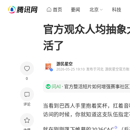
首页
要闻
北京
科技
官方观众人均抽象大
活了
游民星空
2026-05-25 19:10
发布于
河北
游民星空官方账
0
问AI
·
官方整活短片如何增强赛事社区
评论
当看到巴西人手里抱着奖杯，扛着音响，放着
访间的时候，你就知道这支队伍指定
就在刚刚落下帷幕的2026
CAC
（反