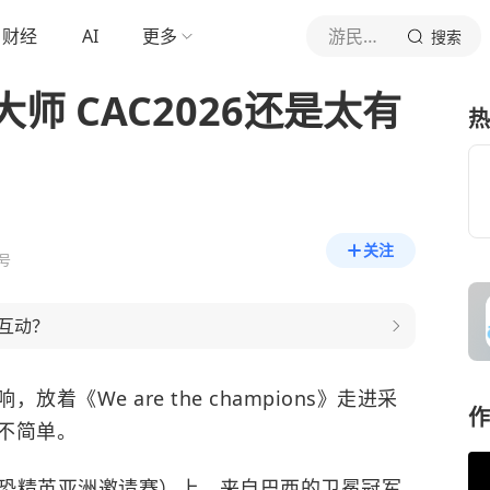
财经
AI
更多
游民星空
搜索
师 CAC2026还是太有
热
关注
号
互动？
《We are the champions》走进采
作
不简单。
恐精英亚洲邀请赛）上，来自巴西的
卫冕冠军