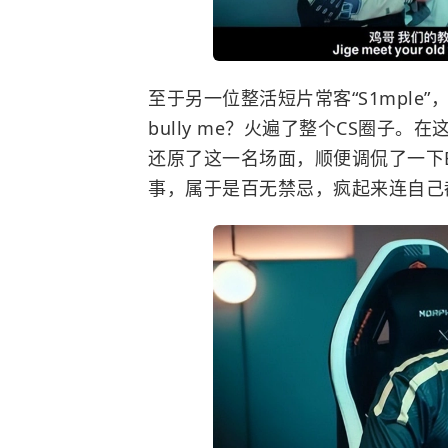
至于另一位整活短片常客“S1mple”
bully me？火遍了整个CS圈子。
还原了这一名场面，顺便调侃了一下B
事，属于是百无禁忌，疯起来连自己