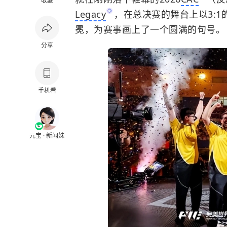
收藏
Legacy
，在总决赛的舞台上以3:1
冕，为赛事画上了一个圆满的句号。
分享
手机看
元宝 · 新闻妹