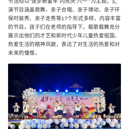
节活动以“逐梦新童年 闪亮庆‘六一’”为主题，汇
演节目涵盖歌舞、亲子合唱、亲子律动、亲子环
保时装秀、亲子走秀等17个形式多样、内容丰富
的节目。孩子们在老师的指导下，载歌载舞充分
展示出他们的才艺和新时代少年儿童热爱祖国、
热爱生活的精神风貌，表达了对生活的热爱和对
未来的憧憬。