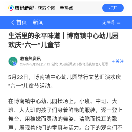
· 获取全网一手热点
打开
首页
新闻
无障碍
生活里的永平味道｜博南镇中心幼儿园
欢庆“六一”儿童节
教育热资讯
关注
2026年5月25日17:12
湖北
九派新闻旗下教育热资讯官方账号
5月22日，博南镇中心幼儿园举行文艺汇演欢庆
“六一”儿童节活动。
在博南镇中心幼儿园操场上，小班、中班、大
班、大大班的孩子们身着鲜艳的服装，逐一登上
舞台，用稚嫩而灵动的舞姿、清脆而悦耳的歌
声，展现着他们的童真与活力。台下的观众们不