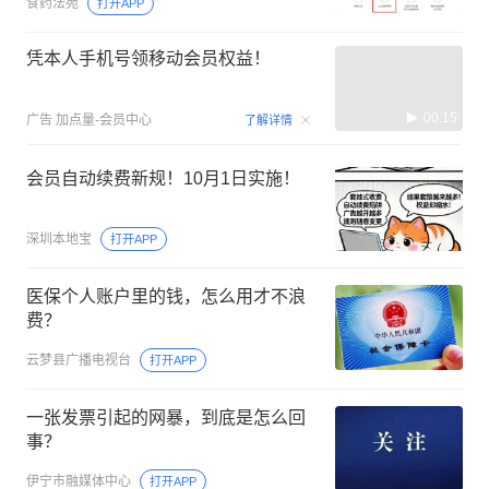
食药法苑
打开APP
凭本人手机号领移动会员权益！
00:15
广告
加点量-会员中心
了解详情
会员自动续费新规！10月1日实施！
深圳本地宝
打开APP
医保个人账户里的钱，怎么用才不浪
费？
云梦县广播电视台
打开APP
一张发票引起的网暴，到底是怎么回
事？
伊宁市融媒体中心
打开APP