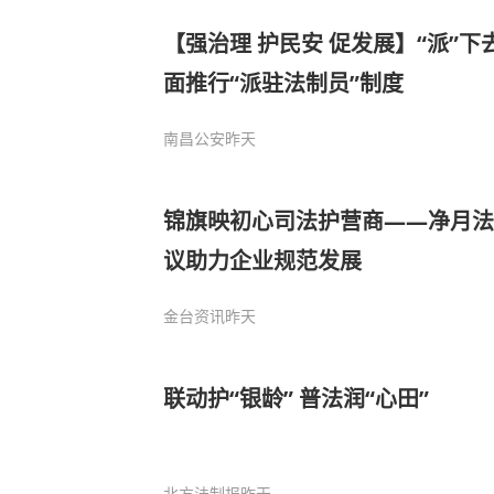
【强治理 护民安 促发展】“派”下
面推行“派驻法制员”制度
南昌公安
昨天
锦旗映初心司法护营商——净月法
议助力企业规范发展
金台资讯
昨天
联动护“银龄” 普法润“心田”
北方法制报
昨天