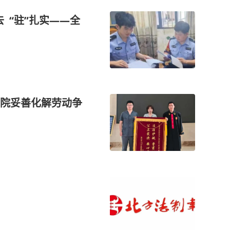
去 “驻”扎实——全
院妥善化解劳动争