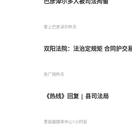
巴彦淖尔多人被司法拘留
掌上巴彦淖尔
昨天
双阳法院：法治定规矩 合同护交
央广网
昨天
《热线》回复 | 县司法局
萧县融媒体中心
1小时前