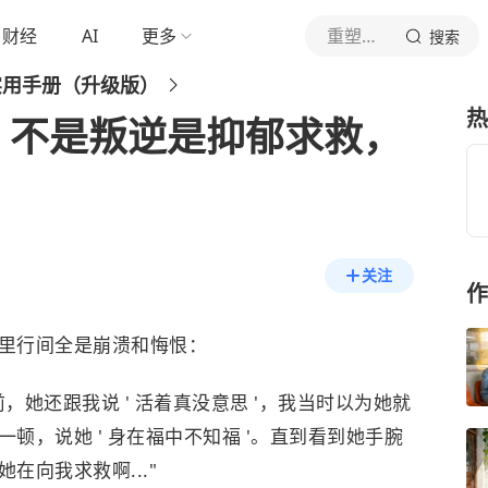
财经
AI
更多
重塑心灵驿站
搜索
实用手册（升级版）
热
，不是叛逆是抑郁求救，
关注
作
里行间全是崩溃和悔恨：
她还跟我说 ' 活着真没意思 '，我当时以为她就
顿，说她 ' 身在福中不知福 '。直到看到她手腕
在向我求救啊..."