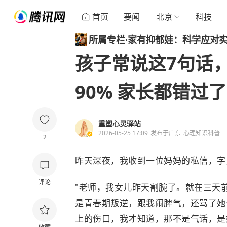
首页
要闻
北京
科技
所属专栏
·
家有抑郁娃：科学应对
孩子常说这7句话
90% 家长都错过了
重塑心灵驿站
2026-05-25 17:09
发布于
广东
心理知识科普
2
昨天深夜，我收到一位妈妈的私信，字
评论
"老师，我女儿昨天割腕了。就在三天前，
是青春期叛逆，跟我闹脾气，还骂了她一
上的伤口，我才知道，那不是气话，是她