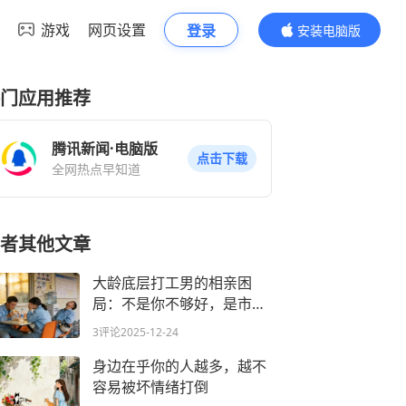
游戏
网页设置
登录
安装电脑版
内容更精彩
门应用推荐
腾讯新闻·电脑版
点击下载
全网热点早知道
者其他文章
大龄底层打工男的相亲困
局：不是你不够好，是市场
早变了游戏规则
3评论
2025-12-24
身边在乎你的人越多，越不
容易被坏情绪打倒