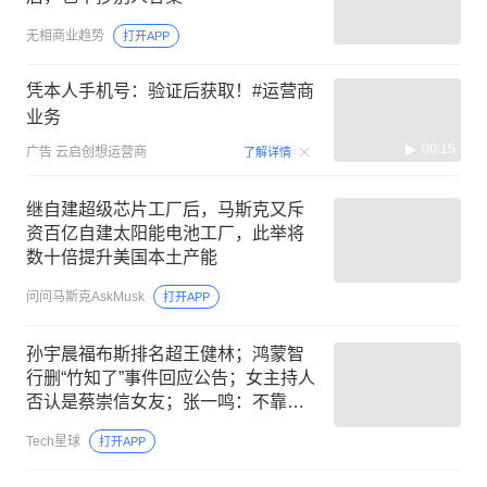
无相商业趋势
打开APP
凭本人手机号：验证后获取！#运营商
业务
00:15
广告
云启创想运营商
了解详情
继自建超级芯片工厂后，马斯克又斥
资百亿自建太阳能电池工厂，此举将
数十倍提升美国本土产能
问问马斯克AskMusk
打开APP
孙宇晨福布斯排名超王健林；鸿蒙智
行删“竹知了”事件回应公告；女主持人
否认是蔡崇信女友；张一鸣：不靠蒸
馏提升AI模型｜Tech周报
Tech星球
打开APP